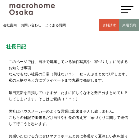
高気密高断熱住宅のマクロホーム大阪の社長日記(豊中市 モデルハウス有)
会社案内
お問い合わせ
よくある質問
資料請求
来場予約
社長日記
このページでは、当社で建築している物件写真や「家づくり」に関する
お知らせ事項
なんでもない社長の日常（興味ない？） ぜ～んぶまとめてUPします。
私の人柄や考え方にプライベートまで丸裸で発信します。
毎日更新を目指していますが、たまに忙しくなると数日分まとめてＵＰ
してしまいます。そこはご愛嬌（＾＾；）
弊社はハウスメーカーのような営業は出来ませんし致しません。
こちらの日記で出来るだけ当社や社長の考え方 家づくりに関して発信
して行こうと思います。
共感いただける方はぜひマクロホームと共に冬暖かく夏涼しい家を創り