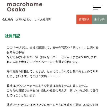
高気密高断熱住宅のマクロホーム大阪の社長日記(豊中市 モデルハウス有)
会社案内
お問い合わせ
よくある質問
資料請求
来場予約
社長日記
このページでは、当社で建築している物件写真や「家づくり」に関する
お知らせ事項
なんでもない社長の日常（興味ない？） ぜ～んぶまとめてUPします。
私の人柄や考え方にプライベートまで丸裸で発信します。
毎日更新を目指していますが、たまに忙しくなると数日分まとめてＵＰ
してしまいます。そこはご愛嬌（＾＾；）
弊社はハウスメーカーのような営業は出来ませんし致しません。
こちらの日記で出来るだけ当社や社長の考え方 家づくりに関して発信
して行こうと思います。
共感いただける方はぜひマクロホームと共に冬暖かく夏涼しい家を創り