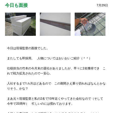
今日も面接
7月29日
今日は現場監督の面接でした。
またしても即採用。 人物についてはおいおいご紹介（＾＾）
仕様担当の竹本の今月末の退社がありましたが、早々に2名獲得でき こ
れで戦力拡充されたので一安心。
入社するまで1カ月ほどあるので この期間さえ乗り切れればなんとかな
りそう。かな？
まあ元々現場監督と私の2名で10年近くやってきた会社なので（そして
今年で20周年） 忙しいのには慣れております。