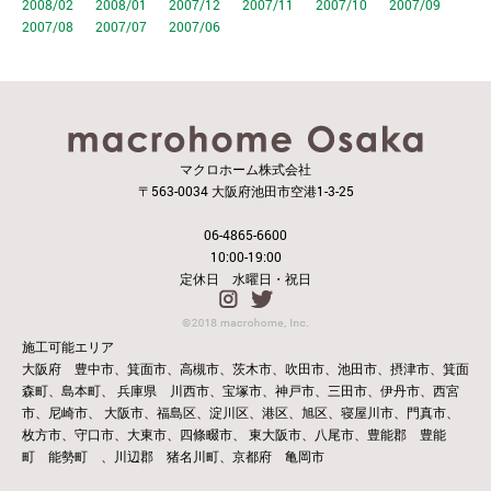
2008/02
2008/01
2007/12
2007/11
2007/10
2007/09
2007/08
2007/07
2007/06
マクロホーム株式会社
〒563-0034 大阪府池田市空港1-3-25
06-4865-6600
10:00-19:00
定休日 水曜日・祝日
施工可能エリア
大阪府 豊中市、箕面市、高槻市、茨木市、吹田市、池田市、摂津市、箕面
森町、島本町、
兵庫県 川西市、宝塚市、神戸市、三田市、伊丹市、西宮
市、尼崎市、
大阪市、福島区、淀川区、港区、旭区、寝屋川市、門真市、
枚方市、守口市、大東市、四條畷市、
東大阪市、八尾市、豊能郡 豊能
町 能勢町 、川辺郡 猪名川町、京都府 亀岡市