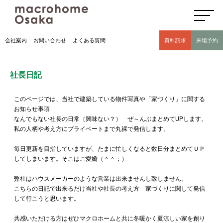
高気密高断熱住宅のマクロホーム大阪の社長日記(豊中市 モデルハウス有)
会社案内
お問い合わせ
よくある質問
資料請求
来場予約
社長日記
このページでは、当社で建築している物件写真や「家づくり」に関する
お知らせ事項
なんでもない社長の日常（興味ない？） ぜ～んぶまとめてUPします。
私の人柄や考え方にプライベートまで丸裸で発信します。
毎日更新を目指していますが、たまに忙しくなると数日分まとめてＵＰ
してしまいます。そこはご愛嬌（＾＾；）
弊社はハウスメーカーのような営業は出来ませんし致しません。
こちらの日記で出来るだけ当社や社長の考え方 家づくりに関して発信
して行こうと思います。
共感いただける方はぜひマクロホームと共に冬暖かく夏涼しい家を創り