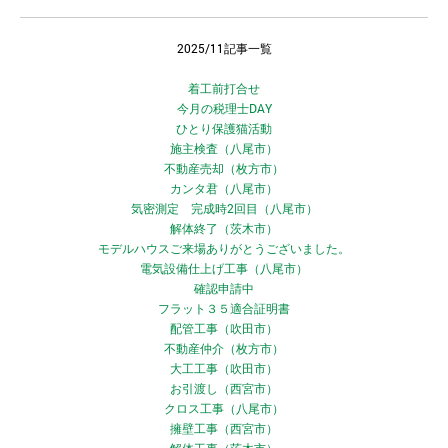
2025/11記事一覧
着工前打合せ
今月の税理士DAY
ひとり保護猫活動
施主検査（八尾市）
不動産売却（枚方市）
カンタ君（八尾市）
気密測定 完成時2回目（八尾市）
解体終了（茨木市）
モデルハウスご来場ありがとうございました。
電気設備仕上げ工事（八尾市）
確認申請中
フラット３５適合証明書
配管工事（吹田市）
不動産仲介（枚方市）
大工工事（吹田市）
お引渡し（西宮市）
クロス工事（八尾市）
擁壁工事（西宮市）