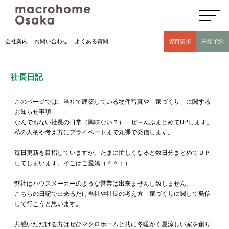
高気密高断熱住宅のマクロホーム大阪の社長日記(豊中市 モデルハウス有)
会社案内
お問い合わせ
よくある質問
資料請求
来場予約
社長日記
このページでは、当社で建築している物件写真や「家づくり」に関する
お知らせ事項
なんでもない社長の日常（興味ない？） ぜ～んぶまとめてUPします。
私の人柄や考え方にプライベートまで丸裸で発信します。
毎日更新を目指していますが、たまに忙しくなると数日分まとめてＵＰ
してしまいます。そこはご愛嬌（＾＾；）
弊社はハウスメーカーのような営業は出来ませんし致しません。
こちらの日記で出来るだけ当社や社長の考え方 家づくりに関して発信
して行こうと思います。
共感いただける方はぜひマクロホームと共に冬暖かく夏涼しい家を創り