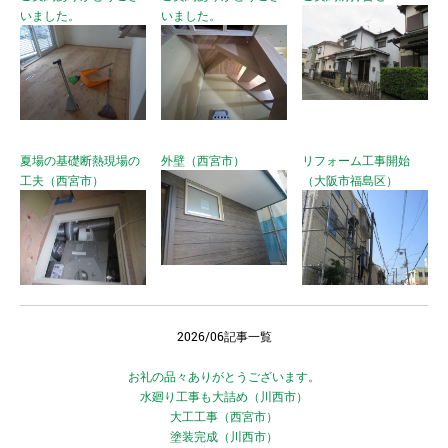
いました。
いました。
夏場の基礎断熱現場の
外壁（西宮市）
リフォーム工事開始
工夫（西宮市）
（大阪市福島区）
2026/06記事一覧
お礼の品々ありがとうございます。
水廻り工事も大詰め（川西市）
大工工事（西宮市）
塗装完成（川西市）