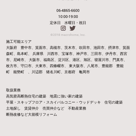
06-4865-6600
10:00-19:00
定休日 水曜日・祝日
施工可能エリア
大阪府 豊中市、箕面市、高槻市、茨木市、吹田市、池田市、摂津市、箕面
森町、島本町、
兵庫県 川西市、宝塚市、神戸市、三田市、伊丹市、西宮
市、尼崎市、
大阪市、福島区、淀川区、港区、旭区、寝屋川市、門真市、
枚方市、守口市、大東市、四條畷市、
東大阪市、八尾市、豊能郡 豊能
町 能勢町 、川辺郡 猪名川町、京都府 亀岡市
取扱業務
高気密高断熱住宅の建築 地震に強い家の建築
平屋・スキップフロア・スカイバルコニー・ウッドデッキ 住宅の建築
土地探し 賃貸仲介 売買仲介など 不動産業務
断熱改修など大規模リフォーム