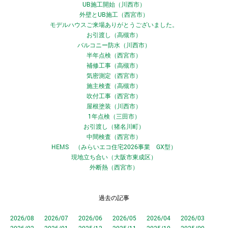
UB施工開始（川西市）
外壁とUB施工（西宮市）
モデルハウスご来場ありがとうございました。
お引渡し（高槻市）
バルコニー防水（川西市）
半年点検（西宮市）
補修工事（高槻市）
気密測定（西宮市）
施主検査（高槻市）
吹付工事（西宮市）
屋根塗装（川西市）
1年点検（三田市）
お引渡し（猪名川町）
中間検査（西宮市）
HEMS （みらいエコ住宅2026事業 GX型）
現地立ち合い（大阪市東成区）
外断熱（西宮市）
過去の記事
2026/08
2026/07
2026/06
2026/05
2026/04
2026/03