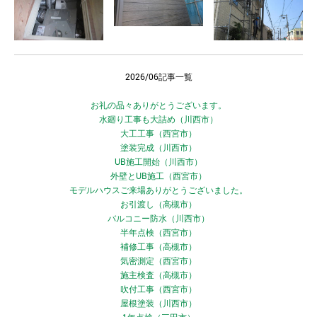
2026/06記事一覧
お礼の品々ありがとうございます。
水廻り工事も大詰め（川西市）
大工工事（西宮市）
塗装完成（川西市）
UB施工開始（川西市）
外壁とUB施工（西宮市）
モデルハウスご来場ありがとうございました。
お引渡し（高槻市）
バルコニー防水（川西市）
半年点検（西宮市）
補修工事（高槻市）
気密測定（西宮市）
施主検査（高槻市）
吹付工事（西宮市）
屋根塗装（川西市）