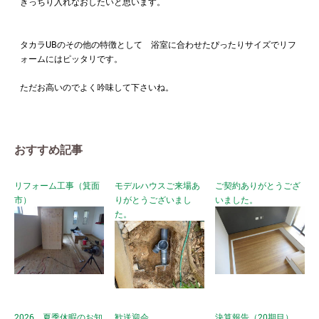
きっちり入れなおしたいと思います。
タカラUBのその他の特徴として 浴室に合わせたぴったりサイズでリフ
ォームにはピッタリです。
ただお高いのでよく吟味して下さいね。
おすすめ記事
リフォーム工事（箕面
モデルハウスご来場あ
ご契約ありがとうござ
市）
りがとうございまし
いました。
た。
2026 夏季休暇のお知
歓送迎会
決算報告（20期目）