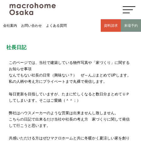
高気密高断熱住宅のマクロホーム大阪の社長日記(豊中市 モデルハウス有)
会社案内
お問い合わせ
よくある質問
資料請求
来場予約
社長日記
このページでは、当社で建築している物件写真や「家づくり」に関する
お知らせ事項
なんでもない社長の日常（興味ない？） ぜ～んぶまとめてUPします。
私の人柄や考え方にプライベートまで丸裸で発信します。
毎日更新を目指していますが、たまに忙しくなると数日分まとめてＵＰ
してしまいます。そこはご愛嬌（＾＾；）
弊社はハウスメーカーのような営業は出来ませんし致しません。
こちらの日記で出来るだけ当社や社長の考え方 家づくりに関して発信
して行こうと思います。
共感いただける方はぜひマクロホームと共に冬暖かく夏涼しい家を創り