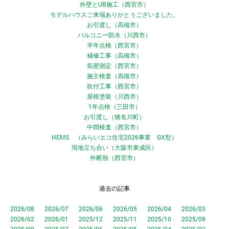
外壁とUB施工（西宮市）
モデルハウスご来場ありがとうございました。
お引渡し（高槻市）
バルコニー防水（川西市）
半年点検（西宮市）
補修工事（高槻市）
気密測定（西宮市）
施主検査（高槻市）
吹付工事（西宮市）
屋根塗装（川西市）
1年点検（三田市）
お引渡し（猪名川町）
中間検査（西宮市）
HEMS （みらいエコ住宅2026事業 GX型）
現地立ち合い（大阪市東成区）
外断熱（西宮市）
過去の記事
2026/08
2026/07
2026/06
2026/05
2026/04
2026/03
2026/02
2026/01
2025/12
2025/11
2025/10
2025/09