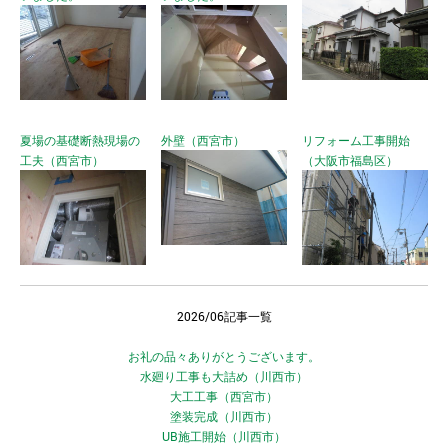
夏場の基礎断熱現場の
外壁（西宮市）
リフォーム工事開始
工夫（西宮市）
（大阪市福島区）
2026/06記事一覧
お礼の品々ありがとうございます。
水廻り工事も大詰め（川西市）
大工工事（西宮市）
塗装完成（川西市）
UB施工開始（川西市）