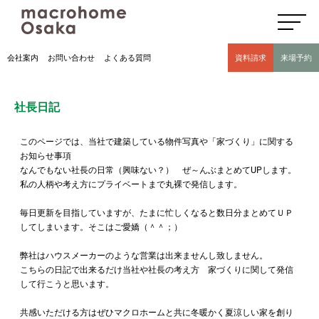
高気密高断熱住宅のマクロホーム大阪の社長日記(豊中市 モデルハウス有)
会社案内
お問い合わせ
よくある質問
資料請求
来場予約
社長日記
このページでは、当社で建築している物件写真や「家づくり」に関する
お知らせ事項
なんでもない社長の日常（興味ない？） ぜ～んぶまとめてUPします。
私の人柄や考え方にプライベートまで丸裸で発信します。
毎日更新を目指していますが、たまに忙しくなると数日分まとめてＵＰ
してしまいます。そこはご愛嬌（＾＾；）
弊社はハウスメーカーのような営業は出来ませんし致しません。
こちらの日記で出来るだけ当社や社長の考え方 家づくりに関して発信
して行こうと思います。
共感いただける方はぜひマクロホームと共に冬暖かく夏涼しい家を創り