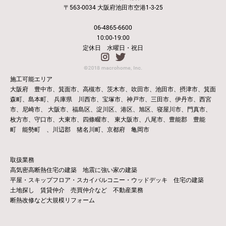
〒563-0034 大阪府池田市空港1-3-25
06-4865-6600
10:00-19:00
定休日 水曜日・祝日
施工可能エリア
大阪府 豊中市、箕面市、高槻市、茨木市、吹田市、池田市、摂津市、箕面
森町、島本町、
兵庫県 川西市、宝塚市、神戸市、三田市、伊丹市、西宮
市、尼崎市、
大阪市、福島区、淀川区、港区、旭区、寝屋川市、門真市、
枚方市、守口市、大東市、四條畷市、
東大阪市、八尾市、豊能郡 豊能
町 能勢町 、川辺郡 猪名川町、京都府 亀岡市
取扱業務
高気密高断熱住宅の建築 地震に強い家の建築
平屋・スキップフロア・スカイバルコニー・ウッドデッキ 住宅の建築
土地探し 賃貸仲介 売買仲介など 不動産業務
断熱改修など大規模リフォーム