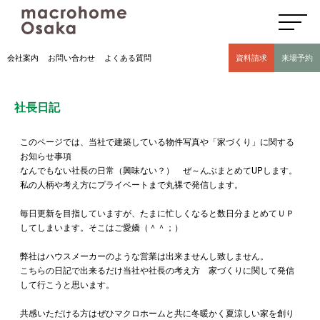
高気密高断熱住宅のマクロホーム大阪の社長日記(豊中市 モデルハウス有)
会社案内
お問い合わせ
よくある質問
資料請求
来場予約
社長日記
このページでは、当社で建築している物件写真や「家づくり」に関する
お知らせ事項
なんでもない社長の日常（興味ない？） ぜ～んぶまとめてUPします。
私の人柄や考え方にプライベートまで丸裸で発信します。
毎日更新を目指していますが、たまに忙しくなると数日分まとめてＵＰ
してしまいます。そこはご愛嬌（＾＾；）
弊社はハウスメーカーのような営業は出来ませんし致しません。
こちらの日記で出来るだけ当社や社長の考え方 家づくりに関して発信
して行こうと思います。
共感いただける方はぜひマクロホームと共に冬暖かく夏涼しい家を創り