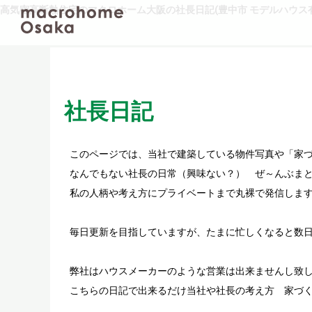
高気密高断熱住宅のマクロホーム大阪の社長日記(豊中市 モデルハウス有
社長日記
このページでは、当社で建築している物件写真や「家
なんでもない社長の日常（興味ない？） ぜ～んぶまと
私の人柄や考え方にプライベートまで丸裸で発信しま
毎日更新を目指していますが、たまに忙しくなると数
弊社はハウスメーカーのような営業は出来ませんし致
こちらの日記で出来るだけ当社や社長の考え方 家づ