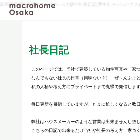
高気密高断熱住宅のマクロホーム大阪の社長日記(豊中市 モデルハウス有
社長日記
このページでは、当社で建築している物件写真や「家
なんでもない社長の日常（興味ない？） ぜ～んぶまと
私の人柄や考え方にプライベートまで丸裸で発信しま
毎日更新を目指していますが、たまに忙しくなると数
弊社はハウスメーカーのような営業は出来ませんし致
こちらの日記で出来るだけ当社や社長の考え方 家づ