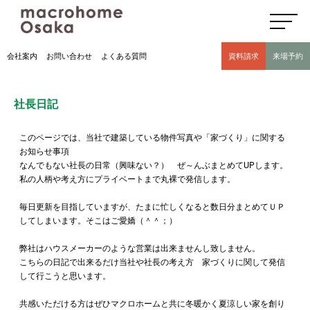
高気密高断熱住宅のマクロホーム大阪の社長日記(豊中市 モデルハウス有)
会社案内
お問い合わせ
よくある質問
資料請求
来場予約
社長日記
このページでは、当社で建築している物件写真や「家づくり」に関する
お知らせ事項
なんでもない社長の日常（興味ない？） ぜ～んぶまとめてUPします。
私の人柄や考え方にプライベートまで丸裸で発信します。
毎日更新を目指していますが、たまに忙しくなると数日分まとめてＵＰ
してしまいます。そこはご愛嬌（＾＾；）
弊社はハウスメーカーのような営業は出来ませんし致しません。
こちらの日記で出来るだけ当社や社長の考え方 家づくりに関して発信
して行こうと思います。
共感いただける方はぜひマクロホームと共に冬暖かく夏涼しい家を創り