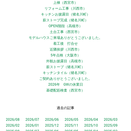
上棟（西宮市）
リフォーム工事（川西市）
キッチンお披露目（猪名川町）
薪ストーブ完成（猪名川町）
OPEN階段（高槻市）
土台工事（西宮市）
モデルハウスご来場ありがとうございました。
着工後 打合せ
近隣挨拶（川西市）
5年点検（大阪市）
外観お披露目（高槻市）
薪ストーブ（猪名川町）
キッチンタイル（猪名川町）
ご契約ありがとうございました。
2026年 GWの休業日
基礎配筋検査（西宮市）
過去の記事
2026/08
2026/07
2026/06
2026/05
2026/04
2026/03
2026/02
2026/01
2025/12
2025/11
2025/10
2025/09