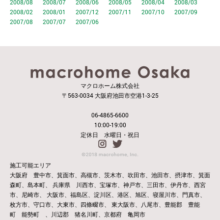
2008/08
2008/07
2008/06
2008/05
2008/04
2008/03
2008/02
2008/01
2007/12
2007/11
2007/10
2007/09
2007/08
2007/07
2007/06
マクロホーム株式会社
〒563-0034 大阪府池田市空港1-3-25
06-4865-6600
10:00-19:00
定休日 水曜日・祝日
施工可能エリア
大阪府 豊中市、箕面市、高槻市、茨木市、吹田市、池田市、摂津市、箕面
森町、島本町、
兵庫県 川西市、宝塚市、神戸市、三田市、伊丹市、西宮
市、尼崎市、
大阪市、福島区、淀川区、港区、旭区、寝屋川市、門真市、
枚方市、守口市、大東市、四條畷市、
東大阪市、八尾市、豊能郡 豊能
町 能勢町 、川辺郡 猪名川町、京都府 亀岡市