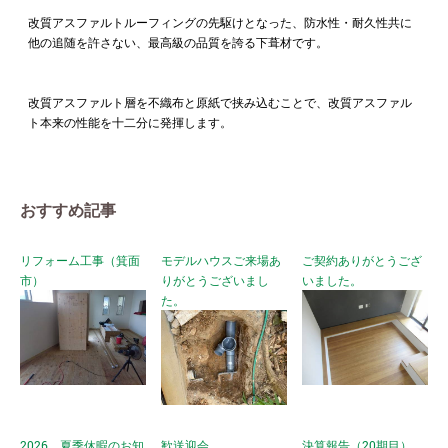
改質アスファルトルーフィングの先駆けとなった、防水性・耐久性共に
他の追随を許さない、最高級の品質を誇る下葺材です。
改質アスファルト層を不織布と原紙で挟み込むことで、改質アスファル
ト本来の性能を十二分に発揮します。
おすすめ記事
リフォーム工事（箕面
モデルハウスご来場あ
ご契約ありがとうござ
市）
りがとうございまし
いました。
た。
2026 夏季休暇のお知
歓送迎会
決算報告（20期目）