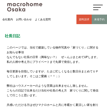
高気密高断熱住宅のマクロホーム大阪の社長日記(豊中市 モデルハウス有)
会社案内
お問い合わせ
よくある質問
資料請求
来場予約
社長日記
このページでは、当社で建築している物件写真や「家づくり」に関する
お知らせ事項
なんでもない社長の日常（興味ない？） ぜ～んぶまとめてUPします。
私の人柄や考え方にプライベートまで丸裸で発信します。
毎日更新を目指していますが、たまに忙しくなると数日分まとめてＵＰ
してしまいます。そこはご愛嬌（＾＾；）
弊社はハウスメーカーのような営業は出来ませんし致しません。
こちらの日記で出来るだけ当社や社長の考え方 家づくりに関して発信
して行こうと思います。
共感いただける方はぜひマクロホームと共に冬暖かく夏涼しい家を創り