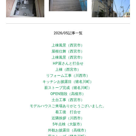
2026/05記事一覧
上棟風景（西宮市）
屋根仕舞（西宮市）
上棟風景（西宮市）
HP屋さんと打合せ
上棟（西宮市）
リフォーム工事（川西市）
キッチンお披露目（猪名川町）
薪ストーブ完成（猪名川町）
OPEN階段（高槻市）
土台工事（西宮市）
モデルハウスご来場ありがとうございました。
着工後 打合せ
近隣挨拶（川西市）
5年点検（大阪市）
外観お披露目（高槻市）