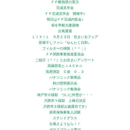
ＦＰ断熱壁の実力
完成見学会
ＦＰ完成見学会 開催中♪
明日はＦＰ完成内覧会♪
省令準耐火建築物
台風通過
ＬＩＸＩＬ ９月２３日 住まいるフェア
部屋干しファン『せんたく日和』
フィルターの掃除（＾＾；）
ＦＰ関西事業推進委員会
ご紹介（＾＾）とお住まいアンケート
高橋部長とＪＡＣＫ☆
気密測定 Ｃ値 ０．３
パナソニック新商品
秋の照明展示会
パナソニック勉強会
神戸市Ｏ様邸 ついに外壁が・・・
川西市Ｙ様邸 上棟日決定
川西市Ｓ様邸お披露目です♪
損害保険募集人試験
ステンドグラス
台風さようなら！！
ガラスブロック選び