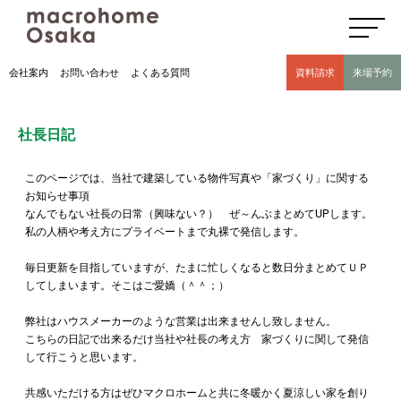
高気密高断熱住宅のマクロホーム大阪の社長日記(豊中市 モデルハウス有)
会社案内
お問い合わせ
よくある質問
資料請求
来場予約
社長日記
このページでは、当社で建築している物件写真や「家づくり」に関する
お知らせ事項
なんでもない社長の日常（興味ない？） ぜ～んぶまとめてUPします。
私の人柄や考え方にプライベートまで丸裸で発信します。
毎日更新を目指していますが、たまに忙しくなると数日分まとめてＵＰ
してしまいます。そこはご愛嬌（＾＾；）
弊社はハウスメーカーのような営業は出来ませんし致しません。
こちらの日記で出来るだけ当社や社長の考え方 家づくりに関して発信
して行こうと思います。
共感いただける方はぜひマクロホームと共に冬暖かく夏涼しい家を創り