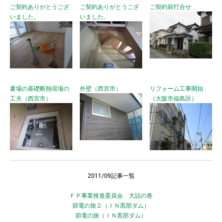
ご契約ありがとうござ
ご契約ありがとうござ
ご契約前打合せ
いました。
いました。
夏場の基礎断熱現場の
外壁（西宮市）
リフォーム工事開始
工夫（西宮市）
（大阪市福島区）
2011/09記事一覧
ＦＰ事業推進委員会 大詰の巻
節電の旅２（ＩＮ黒部ダム）
節電の旅（ＩＮ黒部ダム）