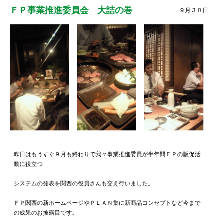
ＦＰ事業推進委員会 大詰の巻
９月３０日
昨日はもうすぐ９月も終わりで我々事業推進委員が半年間ＦＰの販促活
動に役立つ
システムの発表を関西の役員さんも交え行いました。
ＦＰ関西の新ホームページやＰＬＡＮ集に新商品コンセプトなど今まで
の成果のお披露目です。