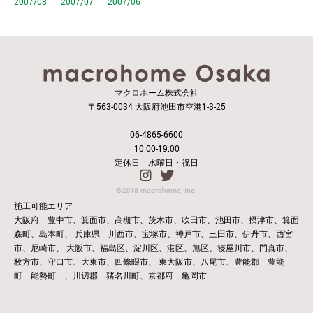
2007/08
2007/07
2007/06
マクロホーム株式会社
〒563-0034 大阪府池田市空港1-3-25
06-4865-6600
10:00-19:00
定休日 水曜日・祝日
施工可能エリア
大阪府 豊中市、箕面市、高槻市、茨木市、吹田市、池田市、摂津市、箕面
森町、島本町、
兵庫県 川西市、宝塚市、神戸市、三田市、伊丹市、西宮
市、尼崎市、
大阪市、福島区、淀川区、港区、旭区、寝屋川市、門真市、
枚方市、守口市、大東市、四條畷市、
東大阪市、八尾市、豊能郡 豊能
町 能勢町 、川辺郡 猪名川町、京都府 亀岡市