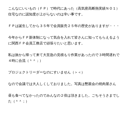
こんなにいいもの（ＦＰ）で時代にあった（高気密高断熱実績ＮＯ１）
住宅なのに認知度が上がらないのは辛い事です。
ＦＰは誕生してから３５年で会員販売２５年の歴史がありますが・・・
今年からＦＰ新体制になって気合を入れて皆さんに知ってもらえるよう
に関西ＦＰ会員工務店で頑張りたいと思います。
私は旅から帰って来て大至急の見積もり作業があったので３時間遅れで
４時に合流（＾＾；）
プロジェクトリーダーなのにすいません（＞＜）
なので会議では大人しくしておりました。写真は懇親会の焼肉屋さん
昼も食べてなかったのでみんなの２倍は頂きました。ごちそうさまでし
た（＾＾；）