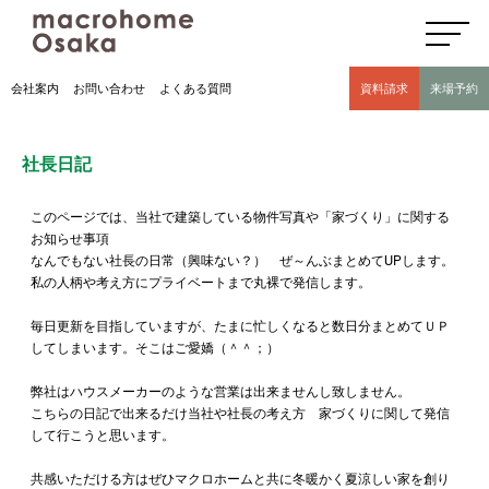
高気密高断熱住宅のマクロホーム大阪の社長日記(豊中市 モデルハウス有)
会社案内
お問い合わせ
よくある質問
資料請求
来場予約
社長日記
このページでは、当社で建築している物件写真や「家づくり」に関する
お知らせ事項
なんでもない社長の日常（興味ない？） ぜ～んぶまとめてUPします。
私の人柄や考え方にプライベートまで丸裸で発信します。
毎日更新を目指していますが、たまに忙しくなると数日分まとめてＵＰ
してしまいます。そこはご愛嬌（＾＾；）
弊社はハウスメーカーのような営業は出来ませんし致しません。
こちらの日記で出来るだけ当社や社長の考え方 家づくりに関して発信
して行こうと思います。
共感いただける方はぜひマクロホームと共に冬暖かく夏涼しい家を創り