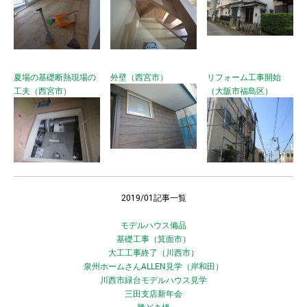
夏場の基礎断熱現場の
外壁（西宮市）
リフォーム工事開始
工夫（西宮市）
（大阪市福島区）
2019/01記事一覧
モデルハウス備品
基礎工事（箕面市）
大工工事終了（川西市）
泉州ホームさんALLEN見学（岸和田）
川西市緑台モデルハウス見学
三田支店新年会