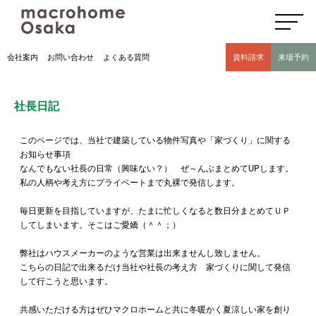
高気密高断熱住宅のマクロホーム大阪の社長日記(豊中市 モデルハウス有)
会社案内
お問い合わせ
よくある質問
資料請求
来場予約
社長日記
このページでは、当社で建築している物件写真や「家づくり」に関する
お知らせ事項
なんでもない社長の日常（興味ない？） ぜ～んぶまとめてUPします。
私の人柄や考え方にプライベートまで丸裸で発信します。
毎日更新を目指していますが、たまに忙しくなると数日分まとめてＵＰ
してしまいます。そこはご愛嬌（＾＾；）
弊社はハウスメーカーのような営業は出来ませんし致しません。
こちらの日記で出来るだけ当社や社長の考え方 家づくりに関して発信
して行こうと思います。
共感いただける方はぜひマクロホームと共に冬暖かく夏涼しい家を創り