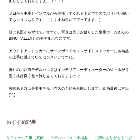
忙しくしておりますよ。（＾＾）
明日から中馬もインフルから復帰してくれる予定ですのでバリバリ働い
てもらうつもりです。（手ぐすね引いて待ってます。）
話は表題からずれていますが、写真は先日お借りした泉州ホームさんの
BINO（ALLEN）のモデルハウスです。
アウトドアストッカーにサーフボードやインサイドストッカーにも備品
が上手に誂えていてセンスいいですね。
弊社の川西市モデルハウスはインテリアコーディネーターの佐々木が可
愛く格好良く色々飾り立てておりますので
興味ある方は是非モデルハウスの予約をお願いします。結局最後は宣伝
(^^;)
おすすめ記事
リフォーム工事（箕面
モデルハウスご来場あ
ご契約ありがとうござ