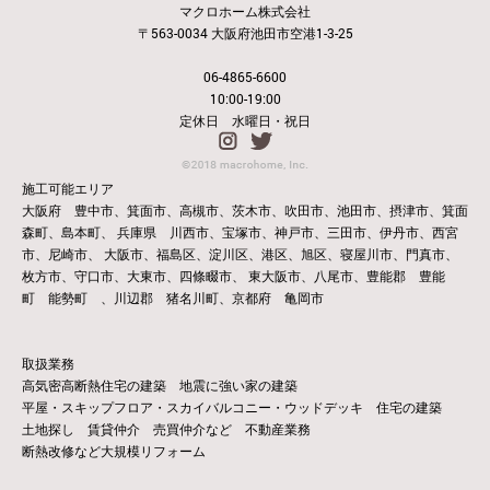
マクロホーム株式会社
〒563-0034 大阪府池田市空港1-3-25
06-4865-6600
10:00-19:00
定休日 水曜日・祝日
施工可能エリア
大阪府 豊中市、箕面市、高槻市、茨木市、吹田市、池田市、摂津市、箕面
森町、島本町、
兵庫県 川西市、宝塚市、神戸市、三田市、伊丹市、西宮
市、尼崎市、
大阪市、福島区、淀川区、港区、旭区、寝屋川市、門真市、
枚方市、守口市、大東市、四條畷市、
東大阪市、八尾市、豊能郡 豊能
町 能勢町 、川辺郡 猪名川町、京都府 亀岡市
取扱業務
高気密高断熱住宅の建築 地震に強い家の建築
平屋・スキップフロア・スカイバルコニー・ウッドデッキ 住宅の建築
土地探し 賃貸仲介 売買仲介など 不動産業務
断熱改修など大規模リフォーム