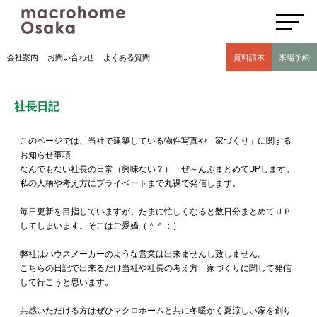
高気密高断熱住宅のマクロホーム大阪の社長日記(豊中市 モデルハウス有)
会社案内
お問い合わせ
よくある質問
資料請求
来場予約
社長日記
このページでは、当社で建築している物件写真や「家づくり」に関する
お知らせ事項
なんでもない社長の日常（興味ない？） ぜ～んぶまとめてUPします。
私の人柄や考え方にプライベートまで丸裸で発信します。
毎日更新を目指していますが、たまに忙しくなると数日分まとめてＵＰ
してしまいます。そこはご愛嬌（＾＾；）
弊社はハウスメーカーのような営業は出来ませんし致しません。
こちらの日記で出来るだけ当社や社長の考え方 家づくりに関して発信
して行こうと思います。
共感いただける方はぜひマクロホームと共に冬暖かく夏涼しい家を創り