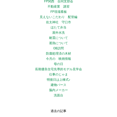
FP関西 合同支部会
不動産業 講習
FP現場看板
見えないこだわり 配管編
佐太神社 守口市
ほたて弁当
屋外水洗
耐震について
遮熱について
OB訪問
防腐処理済の木材
今月の 映画情報
母の日
長期優良住宅先導的モデル見学会
仕事のじゃま
明後日は上棟式♪
建物パース
脳内メーカー
洗面台
過去の記事