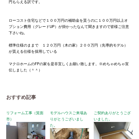
円もらえる訳です。
ローコスト住宅などで１００万円の補助金を貰うのに１００万円以上オ
プション費用（グレードUP）が掛かったなんて聞きますので皆様ご注意
下さいね。
標準仕様のままで １２０万円（木の家）２００万円（先導的モデル）
が貰える仕様を採用している
マクロホームのFPの家を是非宜しくお願い致します。※めちゃめちゃ宣
伝しました（＾＾）
おすすめ記事
リフォーム工事（箕面
モデルハウスご来場あ
ご契約ありがとうござ
市）
りがとうございまし
いました。
た。