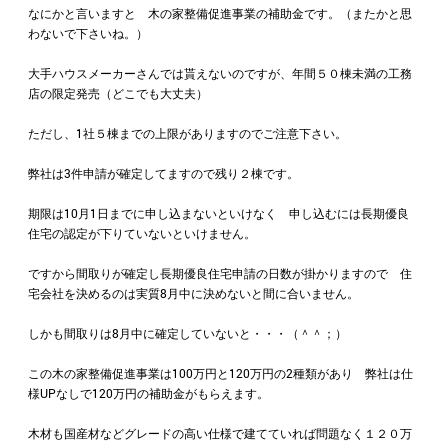
なにかと言いますと 木の家整備促進事業の補助金です。（またかと思
わないで下さいね。）
大手ハウスメーカーさんでは貰えないのですが、年間５０棟未満の工務
店の限定発売（どこでも大丈夫）
ただし、1社５棟までの上限がありますのでご注意下さい。
弊社は3件申請が確定してますので残り２棟です。
期限は10月1日までに申し込まないといけなく 申し込むには長期優良
住宅の認定が下りていないといけません。
ですから間取りが確定し長期優良住宅申請の日数が掛かりますので 住
宅会社を決めるのは実質8月中に決めないと間に合いません。
しかも間取りは8月中に確定していないと・・・（＾＾；）
この木の家整備促進事業は100万円と120万円の2種類があり 弊社は仕
様UPなしで120万円の補助金がもらえます。
木材も国産材などグレードの高い仕様で建てていれば問題なく１２０万