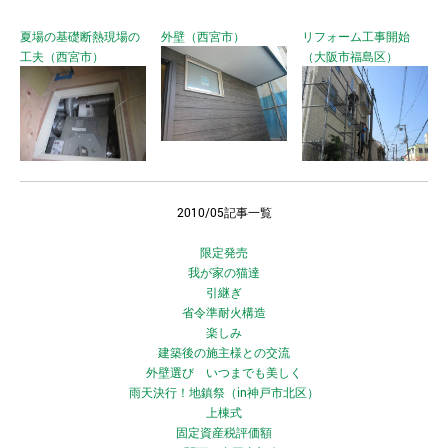
夏場の基礎断熱現場の
外壁（西宮市）
リフォーム工事開始
工夫（西宮市）
（大阪市福島区）
2010/05記事一覧
限定発売
我が家の猫達
引継ぎ
省令準耐火構造
楽しみ
建築後の施主様との交流
外壁選び いつまでも美しく
雨天決行！地鎮祭（in神戸市北区）
上棟式
固定資産税評価額