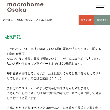
高気密高断熱住宅のマクロホーム大阪の社長日記(豊中市 モデルハウス有)
会社案内
お問い合わせ
よくある質問
資料請求
来場予約
社長日記
このページでは、当社で建築している物件写真や「家づくり」に関する
お知らせ事項
なんでもない社長の日常（興味ない？） ぜ～んぶまとめてUPします。
私の人柄や考え方にプライベートまで丸裸で発信します。
毎日更新を目指していますが、たまに忙しくなると数日分まとめてＵＰ
してしまいます。そこはご愛嬌（＾＾；）
弊社はハウスメーカーのような営業は出来ませんし致しません。
こちらの日記で出来るだけ当社や社長の考え方 家づくりに関して発信
して行こうと思います。
共感いただける方はぜひマクロホームと共に冬暖かく夏涼しい家を創り