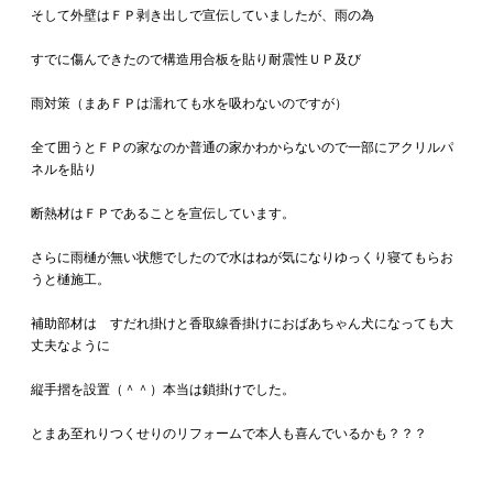
そして外壁はＦＰ剥き出しで宣伝していましたが、雨の為
すでに傷んできたので構造用合板を貼り耐震性ＵＰ及び
雨対策（まあＦＰは濡れても水を吸わないのですが）
全て囲うとＦＰの家なのか普通の家かわからないので一部にアクリルパ
ネルを貼り
断熱材はＦＰであることを宣伝しています。
さらに雨樋が無い状態でしたので水はねが気になりゆっくり寝てもらお
うと樋施工。
補助部材は すだれ掛けと香取線香掛けにおばあちゃん犬になっても大
丈夫なように
縦手摺を設置（＾＾）本当は鎖掛けでした。
とまあ至れりつくせりのリフォームで本人も喜んでいるかも？？？