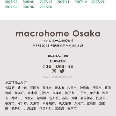
2008/02
2008/01
2007/12
2007/11
2007/10
2007/09
2007/08
2007/07
2007/06
マクロホーム株式会社
〒563-0034 大阪府池田市空港1-3-25
06-4865-6600
10:00-19:00
定休日 水曜日・祝日
施工可能エリア
大阪府 豊中市、箕面市、高槻市、茨木市、吹田市、池田市、摂津市、箕面
森町、島本町、
兵庫県 川西市、宝塚市、神戸市、三田市、伊丹市、西宮
市、尼崎市、
大阪市、福島区、淀川区、港区、旭区、寝屋川市、門真市、
枚方市、守口市、大東市、四條畷市、
東大阪市、八尾市、豊能郡 豊能
町 能勢町 、川辺郡 猪名川町、京都府 亀岡市