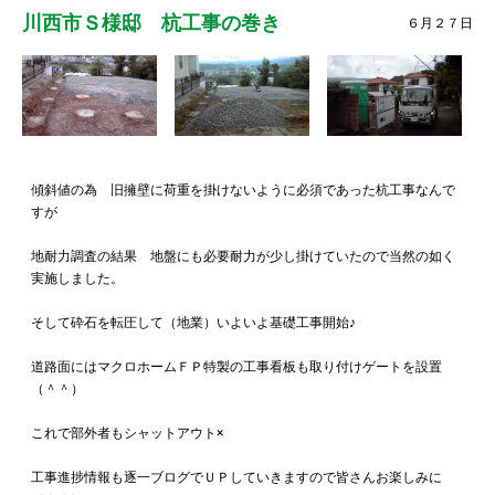
川西市Ｓ様邸 杭工事の巻き
６月２７日
傾斜値の為 旧擁壁に荷重を掛けないように必須であった杭工事なんで
すが
地耐力調査の結果 地盤にも必要耐力が少し掛けていたので当然の如く
実施しました。
そして砕石を転圧して（地業）いよいよ基礎工事開始♪
道路面にはマクロホームＦＰ特製の工事看板も取り付けゲートを設置
（＾＾）
これで部外者もシャットアウト×
工事進捗情報も逐一ブログでＵＰしていきますので皆さんお楽しみに