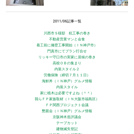
2011/06記事一覧
川西市Ｓ様邸 杭工事の巻き
不動産営業マンと会食
着工前に擁壁工事開始（ＩＮ神戸市）
門真市にてプラン打合せ
リッキー守口市の実家に居候の巻き
高校ＯＢの集まり
内装スタイル２
労働保険（締切７月１１日）
海鮮丼（ＩＮ神戸）グルメ情報
内装スタイル
家に植木は必要ですよね（＾＾）
我らＦＰ家族取材（ＩＮ大阪市福島区）
ＦＰ関西プロジェクト会議
懇親会（ＩＮ神戸）グルメ情報
京阪神木造評議会
テープカット
建物滅失登記