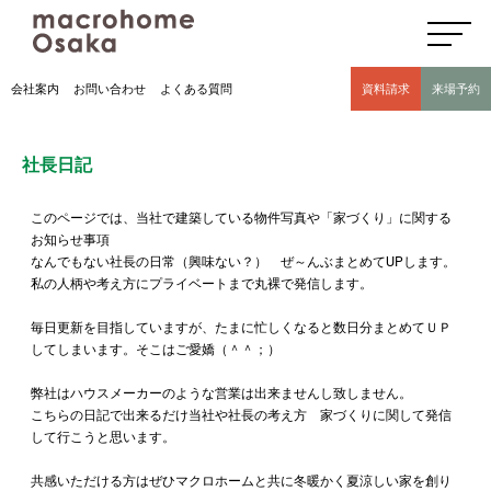
高気密高断熱住宅のマクロホーム大阪の社長日記(豊中市 モデルハウス有)
会社案内
お問い合わせ
よくある質問
資料請求
来場予約
社長日記
このページでは、当社で建築している物件写真や「家づくり」に関する
お知らせ事項
なんでもない社長の日常（興味ない？） ぜ～んぶまとめてUPします。
私の人柄や考え方にプライベートまで丸裸で発信します。
毎日更新を目指していますが、たまに忙しくなると数日分まとめてＵＰ
してしまいます。そこはご愛嬌（＾＾；）
弊社はハウスメーカーのような営業は出来ませんし致しません。
こちらの日記で出来るだけ当社や社長の考え方 家づくりに関して発信
して行こうと思います。
共感いただける方はぜひマクロホームと共に冬暖かく夏涼しい家を創り