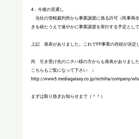
4．今後の見通し
当社の管轄裁判所から事業譲渡に係る許可（民事再生法
きを経たうえで速やかに事業譲渡を実行する予定とし
上記 発表がありました。これでFP事業の存続が決定
尚 引き受け先のニチハ様の方からも発表がありまし
こちらもご覧になって下さい ↓
http://www5.mediagalaxy.co.jp/nichiha/company/wh
まずは取り急ぎお知らせまで（＾＾）