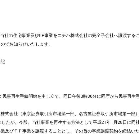
、当社の住宅事業及びFP事業をニチハ株式会社の完全子会社へ譲渡する
たのでお知らせいたします。
記
して民事再生手続開始を申し立て、同日午後3時30分に同庁から民事再生
株式会社（東京証券取引所市場第一部、名古屋証券取引所市場第一部
したが、今般、当社事業を再生する方法として平成21年1月28日に同
事業及びＦＰ事業を譲渡することとし、その旨の事業譲渡契約を締結い