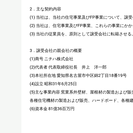
2．主な契約内容
(1) 当社は、当社の住宅事業及びFP事業について、譲
(2) 当社は、住宅事業及びFP事業、これらの事業に
(3) 当社の従業員を、原則として譲受会社に転籍させる
3．譲受会社の親会社の概要
(1)商号 ニチハ株式会社
(2)代表者 代表取締役社長 井上 洋一郎
(3)本社所在地 愛知県名古屋市中区錦2丁目18番19号
(4)設立 昭和31年6月25日
(5)主な事業内容 窯業系外壁材、屋根材の製造および販
各種住宅機材の製造および販売、ハードボード、各種
(6)資本金 81億36百万円