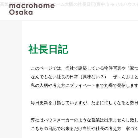
高気密高断熱住宅のマクロホーム大阪の社長日記(豊中市 モデルハウス有
社長日記
このページでは、当社で建築している物件写真や「家
なんでもない社長の日常（興味ない？） ぜ～んぶまと
私の人柄や考え方にプライベートまで丸裸で発信しま
毎日更新を目指していますが、たまに忙しくなると数
弊社はハウスメーカーのような営業は出来ませんし致
こちらの日記で出来るだけ当社や社長の考え方 家づ