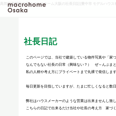
高気密高断熱住宅のマクロホーム大阪の社長日記(豊中市 モデルハウス有
社長日記
このページでは、当社で建築している物件写真や「家
なんでもない社長の日常（興味ない？） ぜ～んぶまと
私の人柄や考え方にプライベートまで丸裸で発信しま
毎日更新を目指していますが、たまに忙しくなると数
弊社はハウスメーカーのような営業は出来ませんし致
こちらの日記で出来るだけ当社や社長の考え方 家づ