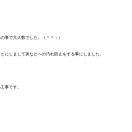
修の事で大人数でした。（＾＾；）
ことにしまして床などへの汚れ防止をする事にしました。
ル工事です。