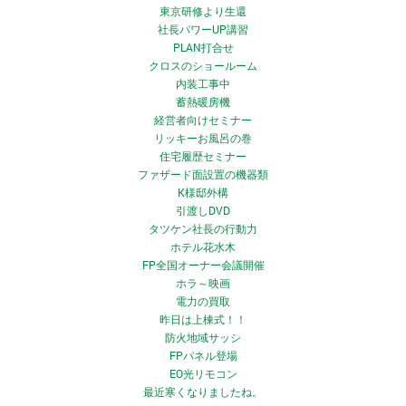
東京研修より生還
社長パワーUP講習
PLAN打合せ
クロスのショールーム
内装工事中
蓄熱暖房機
経営者向けセミナー
リッキーお風呂の巻
住宅履歴セミナー
ファザード面設置の機器類
K様邸外構
引渡しDVD
タツケン社長の行動力
ホテル花水木
FP全国オーナー会議開催
ホラ～映画
電力の買取
昨日は上棟式！！
防火地域サッシ
FPパネル登場
EO光リモコン
最近寒くなりましたね。