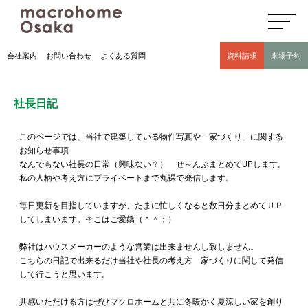
高気密高断熱住宅のマクロホーム大阪の社長日記(豊中市 モデルハウス有)
会社案内
お問い合わせ
よくある質問
資料請求
来場予約
社長日記
このページでは、当社で建築している物件写真や「家づくり」に関する
お知らせ事項
なんでもない社長の日常（興味ない？） ぜ～んぶまとめてUPします。
私の人柄や考え方にプライベートまで丸裸で発信します。
毎日更新を目指していますが、たまに忙しくなると数日分まとめてＵＰ
してしまいます。そこはご愛嬌（＾＾；）
弊社はハウスメーカーのような営業は出来ませんし致しません。
こちらの日記で出来るだけ当社や社長の考え方 家づくりに関して発信
して行こうと思います。
共感いただける方はぜひマクロホームと共に冬暖かく夏涼しい家を創り