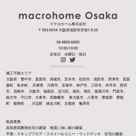
マクロホーム株式会社
〒563-0034 大阪府池田市空港1-3-25
06-4865-6600
10:00-19:00
定休日 水曜日・祝日
施工可能エリア
大阪府 豊中市、箕面市、高槻市、茨木市、吹田市、池田市、摂津市、箕面
森町、島本町、
兵庫県 川西市、宝塚市、神戸市、三田市、伊丹市、西宮
市、尼崎市、
大阪市、福島区、淀川区、港区、旭区、寝屋川市、門真市、
枚方市、守口市、大東市、四條畷市、
東大阪市、八尾市、豊能郡 豊能
町 能勢町 、川辺郡 猪名川町、京都府 亀岡市
取扱業務
高気密高断熱住宅の建築 地震に強い家の建築
平屋・スキップフロア・スカイバルコニー・ウッドデッキ 住宅の建築