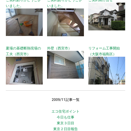
いました。
いました。
夏場の基礎断熱現場の
外壁（西宮市）
リフォーム工事開始
工夫（西宮市）
（大阪市福島区）
2009/11記事一覧
エコ住宅ポイント
今日も仕事
東京３日目
東京２日目報告