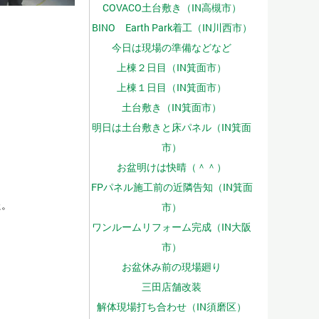
COVACO土台敷き（IN高槻市）
BINO Earth Park着工（IN川西市）
今日は現場の準備などなど
上棟２日目（IN箕面市）
上棟１日目（IN箕面市）
土台敷き（IN箕面市）
明日は土台敷きと床パネル（IN箕面
市）
お盆明けは快晴（＾＾）
FPパネル施工前の近隣告知（IN箕面
た。
市）
ワンルームリフォーム完成（IN大阪
市）
お盆休み前の現場廻り
三田店舗改装
解体現場打ち合わせ（IN須磨区）