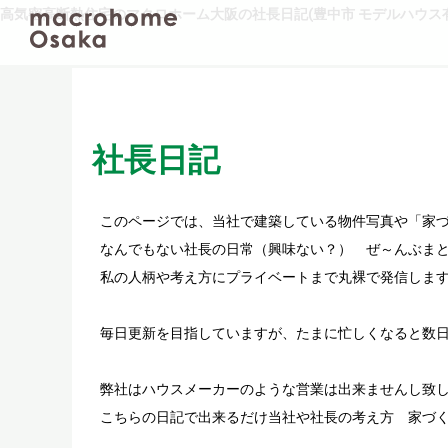
高気密高断熱住宅のマクロホーム大阪の社長日記(豊中市 モデルハウス有
社長日記
このページでは、当社で建築している物件写真や「家
なんでもない社長の日常（興味ない？） ぜ～んぶまと
私の人柄や考え方にプライベートまで丸裸で発信しま
毎日更新を目指していますが、たまに忙しくなると数
弊社はハウスメーカーのような営業は出来ませんし致
こちらの日記で出来るだけ当社や社長の考え方 家づ