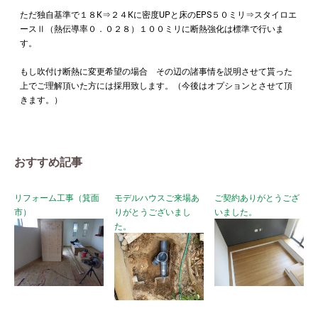
ただ独自基準で１８K⇒２４Kに密度UPと床のEPS５０ミリ⇒スタイロエ
ースⅡ（熱伝導率０．０２８）１００ミリに断熱強化は標準で行いま
す。
もし吹付け断熱に変更希望の場合 その辺の諸事情を説明させて貰った
上でご理解頂いた方には採用致します。（今後はオプションとさせて頂
きます。）
おすすめ記事
リフォーム工事（箕面
モデルハウスご来場あ
ご契約ありがとうござ
市）
りがとうございまし
いました。
た。