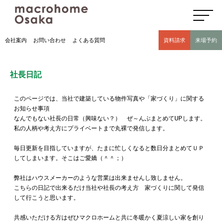
高気密高断熱住宅のマクロホーム大阪の社長日記(豊中市 モデルハウス有)
会社案内
お問い合わせ
よくある質問
資料請求
来場予約
社長日記
このページでは、当社で建築している物件写真や「家づくり」に関する
お知らせ事項
なんでもない社長の日常（興味ない？） ぜ～んぶまとめてUPします。
私の人柄や考え方にプライベートまで丸裸で発信します。
毎日更新を目指していますが、たまに忙しくなると数日分まとめてＵＰ
してしまいます。そこはご愛嬌（＾＾；）
弊社はハウスメーカーのような営業は出来ませんし致しません。
こちらの日記で出来るだけ当社や社長の考え方 家づくりに関して発信
して行こうと思います。
共感いただける方はぜひマクロホームと共に冬暖かく夏涼しい家を創り