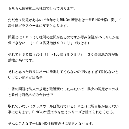
もちろん気密施工も独自で行っております。
ただ色々問題があるので今年からBINOの断熱材は一旦BINO仕様に戻して
高性能グラスウールに変更となります。
問題とは１０５ミリ柱間の空間があるのですが厚み保証が75ミリしか確
保できない。（１００倍発泡は９０ミリまで吹ける）
それでも３０倍（75ミリ）＞100倍（９０ミリ） ３０倍発泡の方が断
熱性が高いです。
それと思った通りに均一に発泡してくらないので吹きすぎて削らないと
いけない箇所が出る事
一番の問題は防火の規定が最近変わったみたいで 防火の認定が木の板
と吹付け断熱の組み合わせで
取れていない（グラスウールは取れている）※これは羽目板が使えない
事になります。BINOの外壁で木を使うシリーズは建てられなくなる。
そんなこんなで一旦BINO仕様書通りに変更となります。