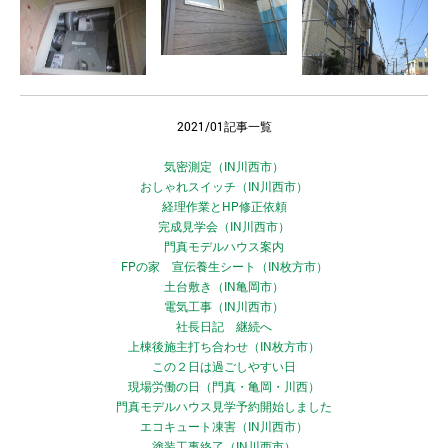
2021/01記事一覧
気密測定（IN川西市）
おしゃれスイッチ（IN川西市）
経理作業とHP修正依頼
完成見学会（IN川西市）
門真モデルハウス案内
FPの家 宣伝養生シート（IN枚方市）
土台敷き（IN亀岡市）
電気工事（IN川西市）
社長日記 継続へ
上棟後施主打ち合わせ（IN枚方市）
この２日は過ごしやすい日
現場労働の日（門真・亀岡・川西）
門真モデルハウス見学予約開始しました
エコキュート凍害（IN川西市）
塗装工事終了（IN川西市）