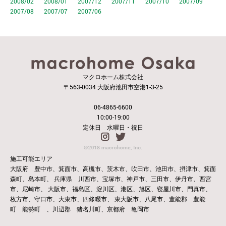
2008/02
2008/01
2007/12
2007/11
2007/10
2007/09
2007/08
2007/07
2007/06
マクロホーム株式会社
〒563-0034 大阪府池田市空港1-3-25
06-4865-6600
10:00-19:00
定休日 水曜日・祝日
施工可能エリア
大阪府 豊中市、箕面市、高槻市、茨木市、吹田市、池田市、摂津市、箕面
森町、島本町、
兵庫県 川西市、宝塚市、神戸市、三田市、伊丹市、西宮
市、尼崎市、
大阪市、福島区、淀川区、港区、旭区、寝屋川市、門真市、
枚方市、守口市、大東市、四條畷市、
東大阪市、八尾市、豊能郡 豊能
町 能勢町 、川辺郡 猪名川町、京都府 亀岡市