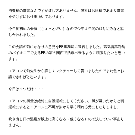
消費税の影響なんですが致し方ありません。弊社はお陰様であまり影響
を受けずにお仕事頂いております。
今年度初めの会議（ちょっと遅い）なので今年１年間の取り組みなど話
し合われました。
この会議の前にかなりの意見をFP事務局に進言しました。高気密高断熱
のパイオニアであるFPの家の関西で活躍出来るように頑張りたいと思い
ます。
エアコンで前先生から詳しくレクチャーして貰いましたのでまた色々お
話できればと思います。
今日は１つだけ・・・
エアコンの風量は絶対に自動運転にしてください。風が嫌いだからと弱
運転にするとエアコンに不可が掛かり早く壊れる元にもなりますし、
吹き出し口の温度が以上に高くなる（低くなる）ので決していい事あり
ません。