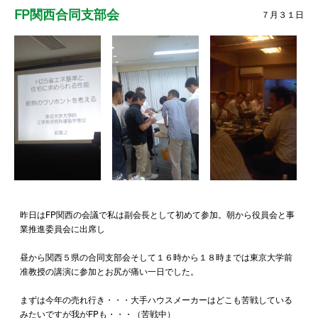
FP関西合同支部会
７月３１日
昨日はFP関西の会議で私は副会長として初めて参加。朝から役員会と事
業推進委員会に出席し
昼から関西５県の合同支部会そして１６時から１８時までは東京大学前
准教授の講演に参加とお尻が痛い一日でした。
まずは今年の売れ行き・・・大手ハウスメーカーはどこも苦戦している
みたいですが我がFPも・・・（苦戦中）