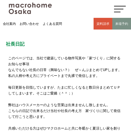
高気密高断熱住宅のマクロホーム大阪の社長日記(豊中市 モデルハウス有)
会社案内
お問い合わせ
よくある質問
資料請求
来場予約
社長日記
このページでは、当社で建築している物件写真や「家づくり」に関する
お知らせ事項
なんでもない社長の日常（興味ない？） ぜ～んぶまとめてUPします。
私の人柄や考え方にプライベートまで丸裸で発信します。
毎日更新を目指していますが、たまに忙しくなると数日分まとめてＵＰ
してしまいます。そこはご愛嬌（＾＾；）
弊社はハウスメーカーのような営業は出来ませんし致しません。
こちらの日記で出来るだけ当社や社長の考え方 家づくりに関して発信
して行こうと思います。
共感いただける方はぜひマクロホームと共に冬暖かく夏涼しい家を創り