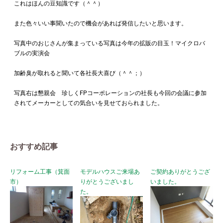
これはほんの豆知識です（＾＾）
また色々いい事聞いたので機会があれば発信したいと思います。
写真中のおじさんが集まっている写真は今年の拡販の目玉！マイクロバ
ブルの実演会
加齢臭が取れると聞いて各社長大喜び（＾＾；）
写真右は懇親会 珍しくFPコーポレーションの社長も今回の会議に参加
されてメーカーとしての気合いを見せておられました。
おすすめ記事
リフォーム工事（箕面
モデルハウスご来場あ
ご契約ありがとうござ
市）
りがとうございまし
いました。
た。