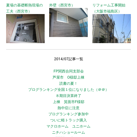
夏場の基礎断熱現場の
外壁（西宮市）
リフォーム工事開始
工夫（西宮市）
（大阪市福島区）
2014/07記事一覧
FP関西合同支部会
芦屋市 O様邸上棟
読書の夏！
ブログランキング全国１位になりました（＠＠）
８期目決算終了
上棟 箕面市F様邸
熱中症に注意
ブログランキング参加中
ついに軽トラック購入
マクロホーム ユニホーム
ニチハショールーム