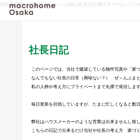
高気密高断熱住宅のマクロホーム大阪の社長日記(豊中市 モデルハウス有
社長日記
このページでは、当社で建築している物件写真や「家
なんでもない社長の日常（興味ない？） ぜ～んぶまと
私の人柄や考え方にプライベートまで丸裸で発信しま
毎日更新を目指していますが、たまに忙しくなると数
弊社はハウスメーカーのような営業は出来ませんし致
こちらの日記で出来るだけ当社や社長の考え方 家づ