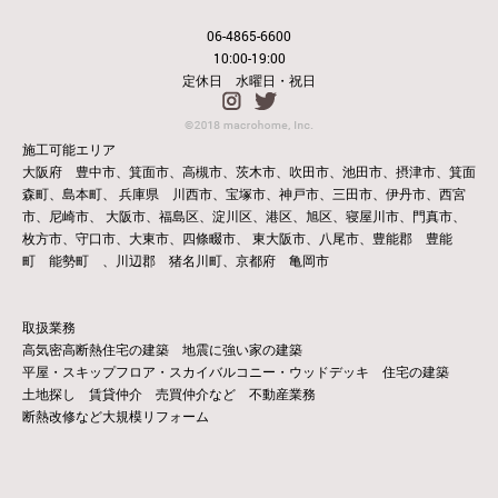
06-4865-6600
10:00-19:00
定休日 水曜日・祝日
施工可能エリア
大阪府 豊中市、箕面市、高槻市、茨木市、吹田市、池田市、摂津市、箕面
森町、島本町、
兵庫県 川西市、宝塚市、神戸市、三田市、伊丹市、西宮
市、尼崎市、
大阪市、福島区、淀川区、港区、旭区、寝屋川市、門真市、
枚方市、守口市、大東市、四條畷市、
東大阪市、八尾市、豊能郡 豊能
町 能勢町 、川辺郡 猪名川町、京都府 亀岡市
取扱業務
高気密高断熱住宅の建築 地震に強い家の建築
平屋・スキップフロア・スカイバルコニー・ウッドデッキ 住宅の建築
土地探し 賃貸仲介 売買仲介など 不動産業務
断熱改修など大規模リフォーム