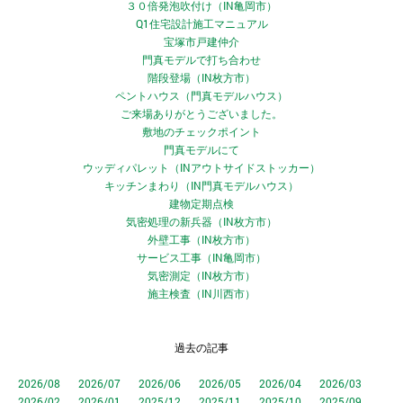
３０倍発泡吹付け（IN亀岡市）
Q1住宅設計施工マニュアル
宝塚市戸建仲介
門真モデルで打ち合わせ
階段登場（IN枚方市）
ペントハウス（門真モデルハウス）
ご来場ありがとうございました。
敷地のチェックポイント
門真モデルにて
ウッディパレット（INアウトサイドストッカー）
キッチンまわり（IN門真モデルハウス）
建物定期点検
気密処理の新兵器（IN枚方市）
外壁工事（IN枚方市）
サービス工事（IN亀岡市）
気密測定（IN枚方市）
施主検査（IN川西市）
過去の記事
2026/08
2026/07
2026/06
2026/05
2026/04
2026/03
2026/02
2026/01
2025/12
2025/11
2025/10
2025/09