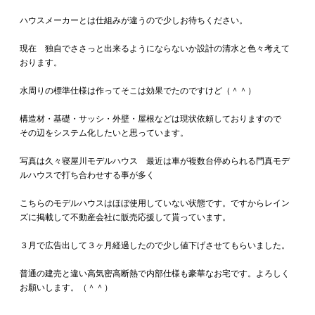
ハウスメーカーとは仕組みが違うので少しお待ちください。
現在 独自でささっと出来るようにならないか設計の清水と色々考えて
おります。
水周りの標準仕様は作ってそこは効果でたのですけど（＾＾）
構造材・基礎・サッシ・外壁・屋根などは現状依頼しておりますので
その辺をシステム化したいと思っています。
写真は久々寝屋川モデルハウス 最近は車が複数台停められる門真モデ
ルハウスで打ち合わせする事が多く
こちらのモデルハウスはほぼ使用していない状態です。ですからレイン
ズに掲載して不動産会社に販売応援して貰っています。
３月で広告出して３ヶ月経過したので少し値下げさせてもらいました。
普通の建売と違い高気密高断熱で内部仕様も豪華なお宅です。よろしく
お願いします。（＾＾）