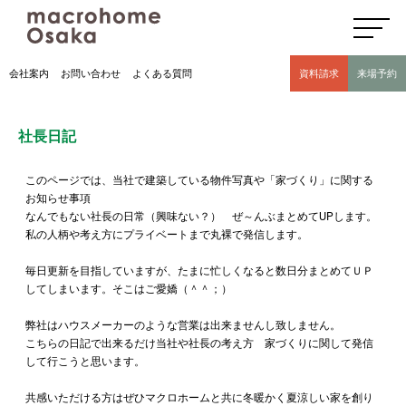
高気密高断熱住宅のマクロホーム大阪の社長日記(豊中市 モデルハウス有)
会社案内
お問い合わせ
よくある質問
資料請求
来場予約
社長日記
このページでは、当社で建築している物件写真や「家づくり」に関する
お知らせ事項
なんでもない社長の日常（興味ない？） ぜ～んぶまとめてUPします。
私の人柄や考え方にプライベートまで丸裸で発信します。
毎日更新を目指していますが、たまに忙しくなると数日分まとめてＵＰ
してしまいます。そこはご愛嬌（＾＾；）
弊社はハウスメーカーのような営業は出来ませんし致しません。
こちらの日記で出来るだけ当社や社長の考え方 家づくりに関して発信
して行こうと思います。
共感いただける方はぜひマクロホームと共に冬暖かく夏涼しい家を創り