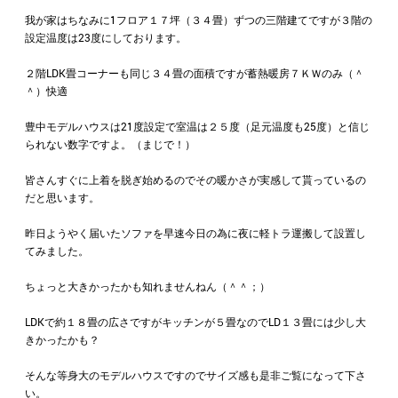
我が家はちなみに1フロア１７坪（３４畳）ずつの三階建てですが３階の
設定温度は23度にしております。
２階LDK畳コーナーも同じ３４畳の面積ですが蓄熱暖房７ＫＷのみ（＾
＾）快適
豊中モデルハウスは21度設定で室温は２５度（足元温度も25度）と信じ
られない数字ですよ。（まじで！）
皆さんすぐに上着を脱ぎ始めるのでその暖かさが実感して貰っているの
だと思います。
昨日ようやく届いたソファを早速今日の為に夜に軽トラ運搬して設置し
てみました。
ちょっと大きかったかも知れませんねん（＾＾；）
LDKで約１８畳の広さですがキッチンが５畳なのでLD１３畳には少し大
きかったかも？
そんな等身大のモデルハウスですのでサイズ感も是非ご覧になって下さ
い。