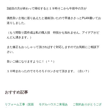
2組目の方が終わって帰社すると１９時そこから午前中の方が
偶然良い土地に巡りあえたと連絡頂いたので早速ささっとPLAN書いてお
送りしました。
（もう間取り図作成は私の職人技 特技かも知れません。アイデアがど
んどん湧きます。）
また修正もおっしゃって頂ければすぐ対応しますのでお気軽にご相談下
さい。
良いご縁になりますように！（＾＾）
１０時まわったのでそろそろドロンさせて頂きます。（古い？）
おすすめ記事
リフォーム工事（箕面
モデルハウスご来場あ
ご契約ありがとうござ