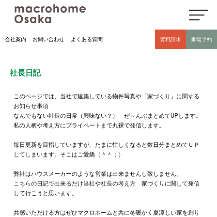
高気密高断熱住宅のマクロホーム大阪の社長日記(豊中市 モデルハウス有)
会社案内
お問い合わせ
よくある質問
資料請求
来場予約
社長日記
このページでは、当社で建築している物件写真や「家づくり」に関する
お知らせ事項
なんでもない社長の日常（興味ない？） ぜ～んぶまとめてUPします。
私の人柄や考え方にプライベートまで丸裸で発信します。
毎日更新を目指していますが、たまに忙しくなると数日分まとめてＵＰ
してしまいます。そこはご愛嬌（＾＾；）
弊社はハウスメーカーのような営業は出来ませんし致しません。
こちらの日記で出来るだけ当社や社長の考え方 家づくりに関して発信
して行こうと思います。
共感いただける方はぜひマクロホームと共に冬暖かく夏涼しい家を創り