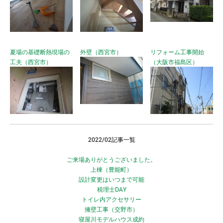
夏場の基礎断熱現場の
外壁（西宮市）
リフォーム工事開始
工夫（西宮市）
（大阪市福島区）
2022/02記事一覧
ご来場ありがとうございました。
上棟（豊能町）
設計変更はいつまで可能
税理士DAY
トイレ内アクセサリー
擁壁工事（交野市）
寝屋川モデルハウス成約