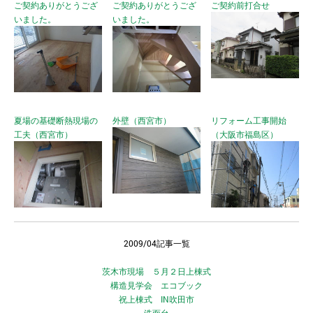
ご契約ありがとうござ
ご契約ありがとうござ
ご契約前打合せ
いました。
いました。
夏場の基礎断熱現場の
外壁（西宮市）
リフォーム工事開始
工夫（西宮市）
（大阪市福島区）
2009/04記事一覧
茨木市現場 ５月２日上棟式
構造見学会 エコブック
祝上棟式 IN吹田市