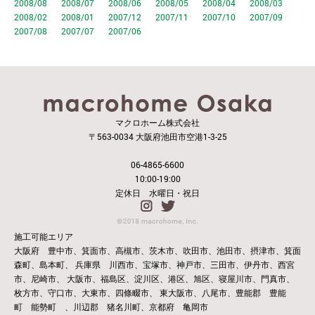
2008/08
2008/07
2008/06
2008/05
2008/04
2008/03
2008/02
2008/01
2007/12
2007/11
2007/10
2007/09
2007/08
2007/07
2007/06
マクロホーム株式会社
〒563-0034 大阪府池田市空港1-3-25
06-4865-6600
10:00-19:00
定休日 水曜日・祝日
施工可能エリア
大阪府 豊中市、箕面市、高槻市、茨木市、吹田市、池田市、摂津市、箕面
森町、島本町、
兵庫県 川西市、宝塚市、神戸市、三田市、伊丹市、西宮
市、尼崎市、
大阪市、福島区、淀川区、港区、旭区、寝屋川市、門真市、
枚方市、守口市、大東市、四條畷市、
東大阪市、八尾市、豊能郡 豊能
町 能勢町 、川辺郡 猪名川町、京都府 亀岡市