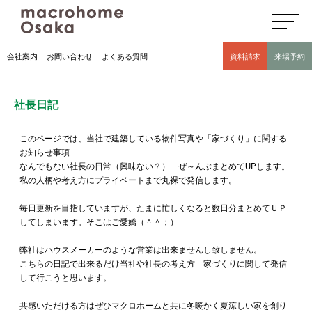
高気密高断熱住宅のマクロホーム大阪の社長日記(豊中市 モデルハウス有)
会社案内
お問い合わせ
よくある質問
資料請求
来場予約
社長日記
このページでは、当社で建築している物件写真や「家づくり」に関する
お知らせ事項
なんでもない社長の日常（興味ない？） ぜ～んぶまとめてUPします。
私の人柄や考え方にプライベートまで丸裸で発信します。
毎日更新を目指していますが、たまに忙しくなると数日分まとめてＵＰ
してしまいます。そこはご愛嬌（＾＾；）
弊社はハウスメーカーのような営業は出来ませんし致しません。
こちらの日記で出来るだけ当社や社長の考え方 家づくりに関して発信
して行こうと思います。
共感いただける方はぜひマクロホームと共に冬暖かく夏涼しい家を創り