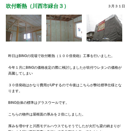
吹付断熱（川西市緑台３）
３月３１日
昨日はBINOの現場で吹付断熱（１００倍発砲）工事を行いました。
今年１月にBINOの価格改定の際に検討しましたが吹付ウレタンの価格が
高騰してしまい
３０倍発砲はかなり費用がUPするので今後はこちらが弊社標準仕様とな
ります。
BINO自体の標準はグラスウールです。
こちらの物件は屋根面の厚みを２倍にしました。
厚みを増やすと川西モデルハウスでもそうでしたが火打ち梁の納まりが