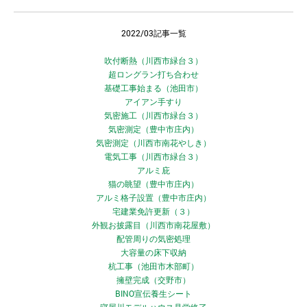
2022/03記事一覧
吹付断熱（川西市緑台３）
超ロングラン打ち合わせ
基礎工事始まる（池田市）
アイアン手すり
気密施工（川西市緑台３）
気密測定（豊中市庄内）
気密測定（川西市南花やしき）
電気工事（川西市緑台３）
アルミ庇
猫の眺望（豊中市庄内）
アルミ格子設置（豊中市庄内）
宅建業免許更新（３）
外観お披露目（川西市南花屋敷）
配管周りの気密処理
大容量の床下収納
杭工事（池田市木部町）
擁壁完成（交野市）
BINO宣伝養生シート