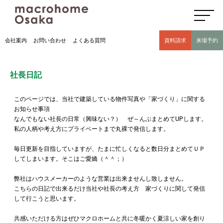
高気密高断熱住宅のマクロホーム大阪の社長日記(豊中市 モデルハウス有)
会社案内
お問い合わせ
よくある質問
資料請求
来場予約
社長日記
このページでは、当社で建築している物件写真や「家づくり」に関する
お知らせ事項
なんでもない社長の日常（興味ない？） ぜ～んぶまとめてUPします。
私の人柄や考え方にプライベートまで丸裸で発信します。
毎日更新を目指していますが、たまに忙しくなると数日分まとめてＵＰ
してしまいます。そこはご愛嬌（＾＾；）
弊社はハウスメーカーのような営業は出来ませんし致しません。
こちらの日記で出来るだけ当社や社長の考え方 家づくりに関して発信
して行こうと思います。
共感いただける方はぜひマクロホームと共に冬暖かく夏涼しい家を創り