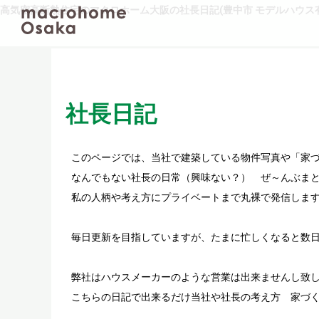
高気密高断熱住宅のマクロホーム大阪の社長日記(豊中市 モデルハウス有
社長日記
このページでは、当社で建築している物件写真や「家
なんでもない社長の日常（興味ない？） ぜ～んぶまと
私の人柄や考え方にプライベートまで丸裸で発信しま
毎日更新を目指していますが、たまに忙しくなると数
弊社はハウスメーカーのような営業は出来ませんし致
こちらの日記で出来るだけ当社や社長の考え方 家づ