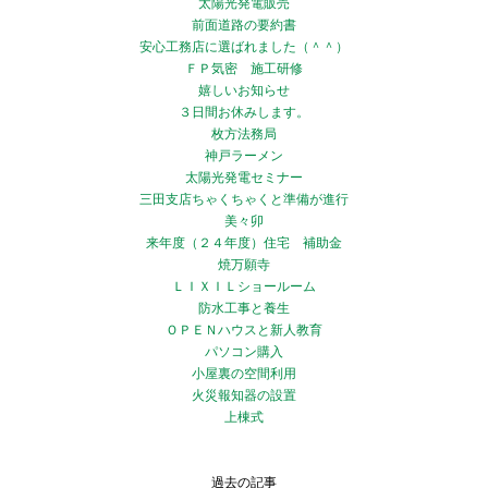
太陽光発電販売
前面道路の要約書
安心工務店に選ばれました（＾＾）
ＦＰ気密 施工研修
嬉しいお知らせ
３日間お休みします。
枚方法務局
神戸ラーメン
太陽光発電セミナー
三田支店ちゃくちゃくと準備が進行
美々卯
来年度（２４年度）住宅 補助金
焼万願寺
ＬＩＸＩＬショールーム
防水工事と養生
ＯＰＥＮハウスと新人教育
パソコン購入
小屋裏の空間利用
火災報知器の設置
上棟式
過去の記事