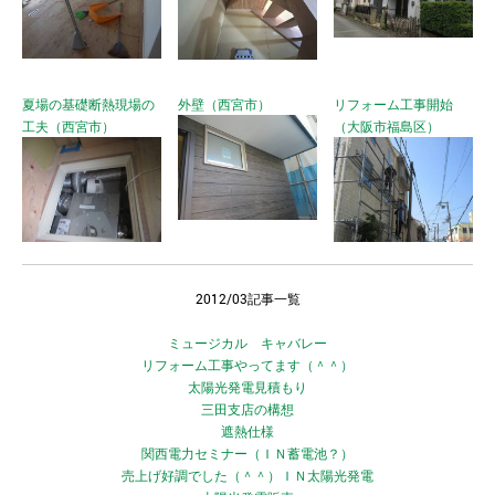
夏場の基礎断熱現場の
外壁（西宮市）
リフォーム工事開始
工夫（西宮市）
（大阪市福島区）
2012/03記事一覧
ミュージカル キャバレー
リフォーム工事やってます（＾＾）
太陽光発電見積もり
三田支店の構想
遮熱仕様
関西電力セミナー（ＩＮ蓄電池？）
売上げ好調でした（＾＾）ＩＮ太陽光発電