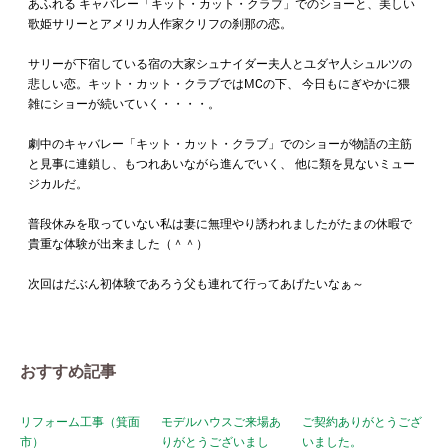
あふれる キャバレー「キット・カット・クラブ」でのショーと、美しい
歌姫サリーとアメリカ人作家クリフの刹那の恋。
サリーが下宿している宿の大家シュナイダー夫人とユダヤ人シュルツの
悲しい恋。キット・カット・クラブではMCの下、 今日もにぎやかに猥
雑にショーが続いていく・・・・。
劇中のキャバレー「キット・カット・クラブ」でのショーが物語の主筋
と見事に連鎖し、もつれあいながら進んでいく、 他に類を見ないミュー
ジカルだ。
普段休みを取っていない私は妻に無理やり誘われましたがたまの休暇で
貴重な体験が出来ました（＾＾）
次回はだぶん初体験であろう父も連れて行ってあげたいなぁ～
おすすめ記事
リフォーム工事（箕面
モデルハウスご来場あ
ご契約ありがとうござ
市）
りがとうございまし
いました。