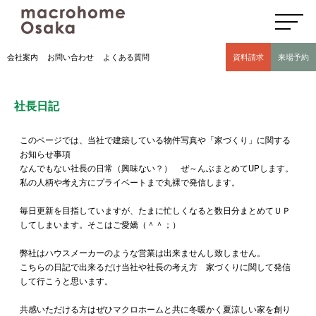
高気密高断熱住宅のマクロホーム大阪の社長日記(豊中市 モデルハウス有)
会社案内
お問い合わせ
よくある質問
資料請求
来場予約
社長日記
このページでは、当社で建築している物件写真や「家づくり」に関する
お知らせ事項
なんでもない社長の日常（興味ない？） ぜ～んぶまとめてUPします。
私の人柄や考え方にプライベートまで丸裸で発信します。
毎日更新を目指していますが、たまに忙しくなると数日分まとめてＵＰ
してしまいます。そこはご愛嬌（＾＾；）
弊社はハウスメーカーのような営業は出来ませんし致しません。
こちらの日記で出来るだけ当社や社長の考え方 家づくりに関して発信
して行こうと思います。
共感いただける方はぜひマクロホームと共に冬暖かく夏涼しい家を創り