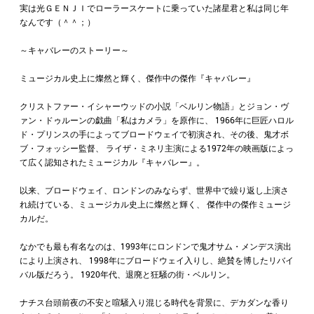
実は光ＧＥＮＪＩでローラースケートに乗っていた諸星君と私は同じ年
なんです（＾＾；）
～キャバレーのストーリー～
ミュージカル史上に燦然と輝く、傑作中の傑作『キャバレー』
クリストファー・イシャーウッドの小説「ベルリン物語」とジョン・ヴ
ァン・ドゥルーンの戯曲「私はカメラ」を原作に、 1966年に巨匠ハロル
ド・プリンスの手によってブロードウェイで初演され、その後、鬼才ボ
ブ・フォッシー監督、 ライザ・ミネリ主演による1972年の映画版によっ
て広く認知されたミュージカル『キャバレー』。
以来、ブロードウェイ、ロンドンのみならず、世界中で繰り返し上演さ
れ続けている、ミュージカル史上に燦然と輝く、 傑作中の傑作ミュージ
カルだ。
なかでも最も有名なのは、1993年にロンドンで鬼才サム・メンデス演出
により上演され、 1998年にブロードウェイ入りし、絶賛を博したリバイ
バル版だろう。 1920年代、退廃と狂騒の街・ベルリン。
ナチス台頭前夜の不安と喧騒入り混じる時代を背景に、デカダンな香り