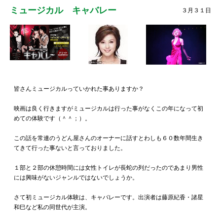
ミュージカル キャバレー
３月３１日
皆さんミュージカルっていかれた事ありますか？
映画は良く行きますがミュージカルは行った事がなくこの年になって初
めての体験です（＾＾；）。
この話を常連のうどん屋さんのオーナーに話すとわしも６０数年間生き
てきて行った事ないと言っておりました。
１部と２部の休憩時間には女性トイレが長蛇の列だったのであまり男性
には興味がないジャンルではないでしょうか。
さて初ミュージカル体験は、キャバレーです。出演者は藤原紀香・諸星
和巳など私の同世代が主演。