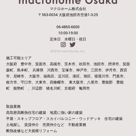
マクロホーム株式会社
〒563-0034 大阪府池田市空港1-3-25
06-4865-6600
10:00-19:00
定休日 水曜日・祝日
施工可能エリア
大阪府 豊中市、箕面市、高槻市、茨木市、吹田市、池田市、摂津市、箕面
森町、島本町、
兵庫県 川西市、宝塚市、神戸市、三田市、伊丹市、西宮
市、尼崎市、
大阪市、福島区、淀川区、港区、旭区、寝屋川市、門真市、
枚方市、守口市、大東市、四條畷市、
東大阪市、八尾市、豊能郡 豊能
町 能勢町 、川辺郡 猪名川町、京都府 亀岡市
取扱業務
高気密高断熱住宅の建築 地震に強い家の建築
平屋・スキップフロア・スカイバルコニー・ウッドデッキ 住宅の建築
土地探し 賃貸仲介 売買仲介など 不動産業務
断熱改修など大規模リフォーム