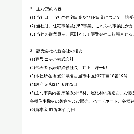
2．主な契約内容
(1) 当社は、当社の住宅事業及びFP事業について、譲
(2) 当社は、住宅事業及びFP事業、これらの事業に
(3) 当社の従業員を、原則として譲受会社に転籍させる
3．譲受会社の親会社の概要
(1)商号 ニチハ株式会社
(2)代表者 代表取締役社長 井上 洋一郎
(3)本社所在地 愛知県名古屋市中区錦2丁目18番19号
(4)設立 昭和31年6月25日
(5)主な事業内容 窯業系外壁材、屋根材の製造および販
各種住宅機材の製造および販売、ハードボード、各種
(6)資本金 81億36百万円