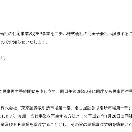
、当社の住宅事業及びFP事業をニチハ株式会社の完全子会社へ譲渡する
たのでお知らせいたします。
記
して民事再生手続開始を申し立て、同日午後3時30分に同庁から民事再生
株式会社（東京証券取引所市場第一部、名古屋証券取引所市場第一部
したが、今般、当社事業を再生する方法として平成21年1月28日に同
事業及びＦＰ事業を譲渡することとし、その旨の事業譲渡契約を締結い