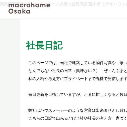
高気密高断熱住宅のマクロホーム大阪の社長日記(豊中市 モデルハウス有
社長日記
このページでは、当社で建築している物件写真や「家
なんでもない社長の日常（興味ない？） ぜ～んぶまと
私の人柄や考え方にプライベートまで丸裸で発信しま
毎日更新を目指していますが、たまに忙しくなると数
弊社はハウスメーカーのような営業は出来ませんし致
こちらの日記で出来るだけ当社や社長の考え方 家づ