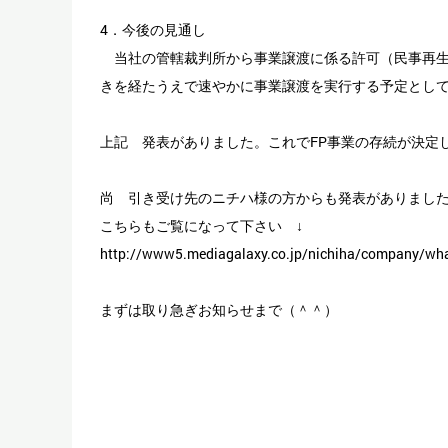
4．今後の見通し
当社の管轄裁判所から事業譲渡に係る許可（民事再生法
きを経たうえで速やかに事業譲渡を実行する予定とし
上記 発表がありました。これでFP事業の存続が決定
尚 引き受け先のニチハ様の方からも発表がありまし
こちらもご覧になって下さい ↓
http://www5.mediagalaxy.co.jp/nichiha/company/wh
まずは取り急ぎお知らせまで（＾＾）