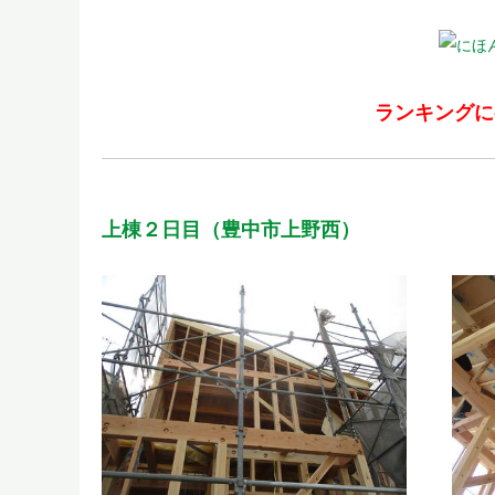
ランキングに
上棟２日目（豊中市上野西）