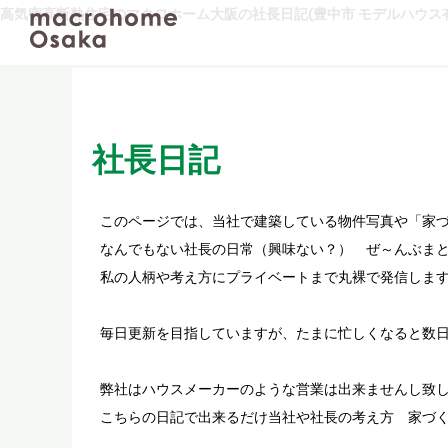
高気密高断熱住宅のマクロホーム大阪の社長日記(豊中市 モデルハウス有
社長日記
このページでは、当社で建築している物件写真や「家
なんでもない社長の日常（興味ない？） ぜ～んぶまと
私の人柄や考え方にプライベートまで丸裸で発信しま
毎日更新を目指していますが、たまに忙しくなると数
弊社はハウスメーカーのような営業は出来ませんし致
こちらの日記で出来るだけ当社や社長の考え方 家づ