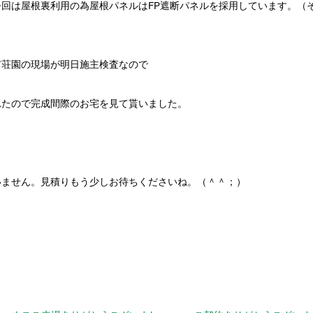
回は屋根裏利用の為屋根パネルはFP遮断パネルを採用しています。（
市荘園の現場が明日施主検査なので
れたので完成間際のお宅を見て貰いました。
いません。見積りもう少しお待ちくださいね。（＾＾；）