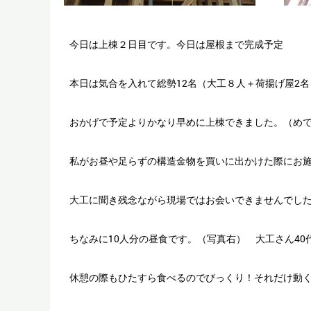
今日は上棟２日目です。今日は屋根まで完成予定
本日は気合を入れて総勢12名（大工８人＋荷揚げ屋2
おかげで予定よりかなり早めに上棟できました。（め
私がお昼や足らずの構造金物を買いに出かけた際にお
大工に聞き残念ながら現場ではお会いできませんでし
ちなみに10人分の昼食です。（写真右） 大工さん4
休憩の際もひたすら食べるのでびっくり！それだけ動