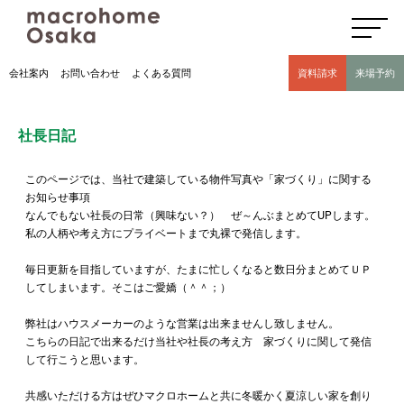
高気密高断熱住宅のマクロホーム大阪の社長日記(豊中市 モデルハウス有)
会社案内
お問い合わせ
よくある質問
資料請求
来場予約
社長日記
このページでは、当社で建築している物件写真や「家づくり」に関する
お知らせ事項
なんでもない社長の日常（興味ない？） ぜ～んぶまとめてUPします。
私の人柄や考え方にプライベートまで丸裸で発信します。
毎日更新を目指していますが、たまに忙しくなると数日分まとめてＵＰ
してしまいます。そこはご愛嬌（＾＾；）
弊社はハウスメーカーのような営業は出来ませんし致しません。
こちらの日記で出来るだけ当社や社長の考え方 家づくりに関して発信
して行こうと思います。
共感いただける方はぜひマクロホームと共に冬暖かく夏涼しい家を創り