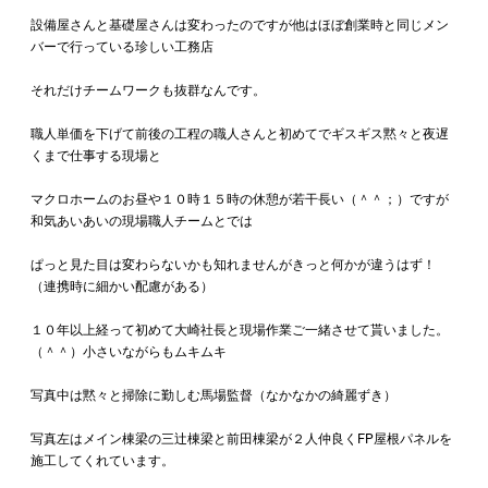
設備屋さんと基礎屋さんは変わったのですが他はほぼ創業時と同じメン
バーで行っている珍しい工務店
それだけチームワークも抜群なんです。
職人単価を下げて前後の工程の職人さんと初めてでギスギス黙々と夜遅
くまで仕事する現場と
マクロホームのお昼や１０時１５時の休憩が若干長い（＾＾；）ですが
和気あいあいの現場職人チームとでは
ぱっと見た目は変わらないかも知れませんがきっと何かが違うはず！
（連携時に細かい配慮がある）
１０年以上経って初めて大崎社長と現場作業ご一緒させて貰いました。
（＾＾）小さいながらもムキムキ
写真中は黙々と掃除に勤しむ馬場監督（なかなかの綺麗ずき）
写真左はメイン棟梁の三辻棟梁と前田棟梁が２人仲良くFP屋根パネルを
施工してくれています。