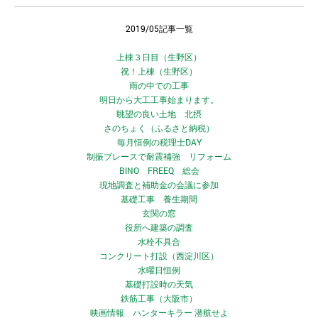
2019/05記事一覧
上棟３日目（生野区）
祝！上棟（生野区）
雨の中での工事
明日から大工工事始まります。
眺望の良い土地 北摂
さのちょく（ふるさと納税）
毎月恒例の税理士DAY
制振ブレースで耐震補強 リフォーム
BINO FREEQ 総会
現地調査と補助金の会議に参加
基礎工事 養生期間
玄関の窓
役所へ建築の調査
水栓不具合
コンクリート打設（西淀川区）
水曜日恒例
基礎打設時の天気
鉄筋工事（大阪市）
映画情報 ハンターキラー 潜航せよ