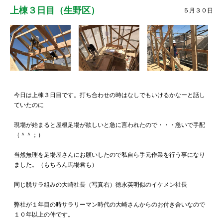
上棟３日目（生野区）
５月３０日
今日は上棟３日目です。打ち合わせの時はなしでもいけるかなーと話し
ていたのに
現場が始まると屋根足場が欲しいと急に言われたので・・・急いで手配
（＾＾；）
当然無理を足場屋さんにお願いしたので私自ら手元作業を行う事になり
ました。（もちろん馬場君も）
同じ脱サラ組みの大崎社長（写真右）徳永英明似のイケメン社長
弊社が１年目の時サラリーマン時代の大崎さんからのお付き合いなので
１０年以上の仲です。