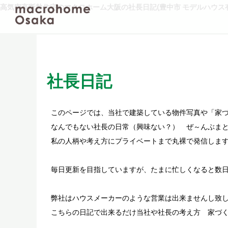
高気密高断熱住宅のマクロホーム大阪の社長日記(豊中市 モデルハウス有
社長日記
このページでは、当社で建築している物件写真や「家
なんでもない社長の日常（興味ない？） ぜ～んぶまと
私の人柄や考え方にプライベートまで丸裸で発信しま
毎日更新を目指していますが、たまに忙しくなると数
弊社はハウスメーカーのような営業は出来ませんし致
こちらの日記で出来るだけ当社や社長の考え方 家づ