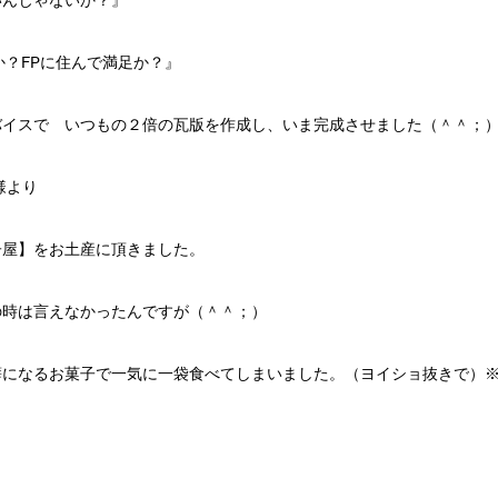
か？FPに住んで満足か？』
バイスで いつもの２倍の瓦版を作成し、いま完成させました（＾＾；
様より
子屋】をお土産に頂きました。
の時は言えなかったんですが（＾＾；）
癖になるお菓子で一気に一袋食べてしまいました。（ヨイショ抜きで）