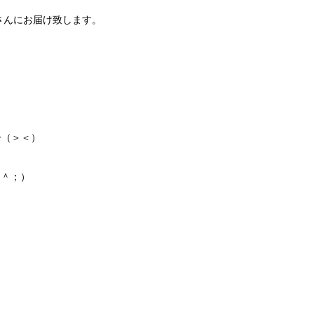
さんにお届け致します。
ー（＞＜）
＾＾；）