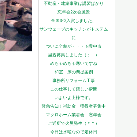
不動産・建築事業は講習ばかり
忘年会2次会風景
全国3位入賞しました。
サンウェーブのキッチンがトステム
に
ついに全貌が・・・IN豊中市
里親募集しました（；；）
めちゃめちゃ寒いですね
和室 床の間提案例
事務所リフォーム工事
この仕事して嬉しい瞬間
いよいよ上棟です。
緊急告知！補助金 獲得者募集中
マクロホーム業者会 忘年会
ご近所で火災発生（＊＊）
今日は水曜なので定休日