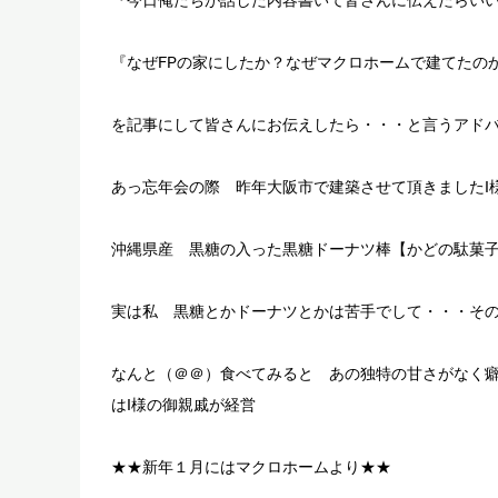
『なぜFPの家にしたか？なぜマクロホームで建てたの
を記事にして皆さんにお伝えしたら・・・と言うアド
あっ忘年会の際 昨年大阪市で建築させて頂きましたI
沖縄県産 黒糖の入った黒糖ドーナツ棒【かどの駄菓
実は私 黒糖とかドーナツとかは苦手でして・・・そ
なんと（＠＠）食べてみると あの独特の甘さがなく
はI様の御親戚が経営
★★新年１月にはマクロホームより★★