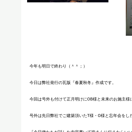
今年も明日で終わり（＾＾；）
今日は弊社発行の瓦版『春夏秋冬』作成です。
今回は号外も付けて正月明けにOB様と未来のお施主様
号外は先日弊社でご建築頂いたT様・O様と忘年会をし
『今日俺たちが話した内容書いて皆さんに伝えたらい