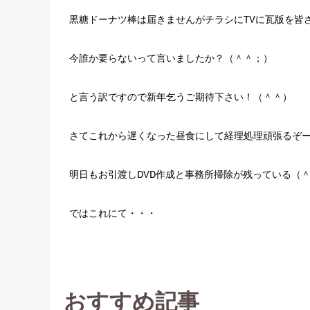
黒糖ドーナツ棒は届きませんがチラシにTVに瓦版を皆
今誰か要らないって言いましたか？（＾＾；）
と言う訳ですので新年乞うご期待下さい！（＾＾）
さてこれから遅くなった昼食にして経理処理頑張るぞ
明日もお引渡しDVD作成と事務所掃除が残っている（
ではこれにて・・・
おすすめ記事