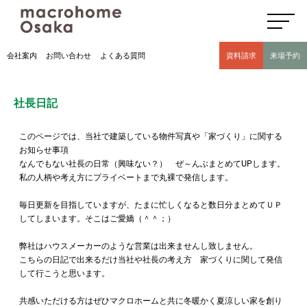
高気密高断熱住宅のマクロホーム大阪の社長日記(豊中市 モデルハウス有)
会社案内
お問い合わせ
よくある質問
資料請求
来場予約
社長日記
このページでは、当社で建築している物件写真や「家づくり」に関する
お知らせ事項
なんでもない社長の日常（興味ない？） ぜ～んぶまとめてUPします。
私の人柄や考え方にプライベートまで丸裸で発信します。
毎日更新を目指していますが、たまに忙しくなると数日分まとめてＵＰ
してしまいます。そこはご愛嬌（＾＾；）
弊社はハウスメーカーのような営業は出来ませんし致しません。
こちらの日記で出来るだけ当社や社長の考え方 家づくりに関して発信
して行こうと思います。
共感いただける方はぜひマクロホームと共に冬暖かく夏涼しい家を創り