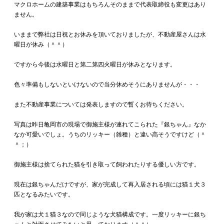
マクロホームの建築事業はもちろんそのままで代表取締役も変更はあり
ません。
いままで弊社は日祝とお休みを頂いておりましたが、不動産屋さんは水
曜日が休み（＾＾）
ですから今後は水曜日と第二第四火曜日が休みとなります。
色々準備もしないといけないので当分休めそうにありませんが・・・
また不動産事業については発表しますので暫くお待ちください。
写真は昨日亀岡市の現場で御施主様が連れてこられた『銀ちゃん』なか
なか可愛いでしょ。うちのリッキー（雑種）と違い高そうですけど（＾
＾；）
御施主様は捨てられた猫を引き取って飼われたりする優しい方です。
現在は銀ちゃんだけですが、家が完成して再入居される頃には猫１犬３
匹となるみたいです。
我が家は犬１猫３なので同じような犬猫構成です。一度リッキーに銀ち
ゃんと対面させてみたいと思っております（＾＾）