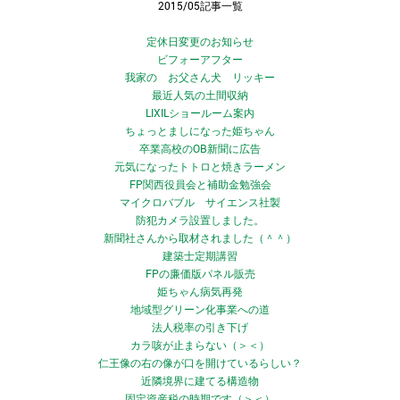
2015/05記事一覧
定休日変更のお知らせ
ビフォーアフター
我家の お父さん犬 リッキー
最近人気の土間収納
LIXILショールーム案内
ちょっとましになった姫ちゃん
卒業高校のOB新聞に広告
元気になったトトロと焼きラーメン
FP関西役員会と補助金勉強会
マイクロバブル サイエンス社製
防犯カメラ設置しました。
新聞社さんから取材されました（＾＾）
建築士定期講習
FPの廉価版パネル販売
姫ちゃん病気再発
地域型グリーン化事業への道
法人税率の引き下げ
カラ咳が止まらない（＞＜）
仁王像の右の像が口を開けているらしい？
近隣境界に建てる構造物
固定資産税の時期です（＞＜）