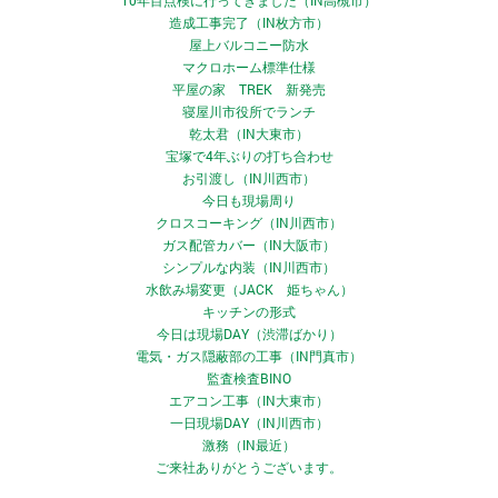
10年目点検に行ってきました（IN高槻市）
造成工事完了（IN枚方市）
屋上バルコニー防水
マクロホーム標準仕様
平屋の家 TREK 新発売
寝屋川市役所でランチ
乾太君（IN大東市）
宝塚で4年ぶりの打ち合わせ
お引渡し（IN川西市）
今日も現場周り
クロスコーキング（IN川西市）
ガス配管カバー（IN大阪市）
シンプルな内装（IN川西市）
水飲み場変更（JACK 姫ちゃん）
キッチンの形式
今日は現場DAY（渋滞ばかり）
電気・ガス隠蔽部の工事（IN門真市）
監査検査BINO
エアコン工事（IN大東市）
一日現場DAY（IN川西市）
激務（IN最近）
ご来社ありがとうございます。