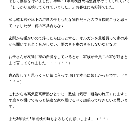
そして点検を行いました。半年・1年点検は馬場監督が行ってくれていて
『しっかり点検してくれていました。』お客様にも好評でした。
私は乾太君や床下の湿度の件も心配な物件だったので直接聞こうと思っ
ていましたが、何の不具合もなく
玄関から暖かいので帰ったらほっとする。オルガンを最近買って家の外
から聞いても全く音がしない。雨の音も車の音もしないなどなど
お子さんが友達に家の自慢をしているとか 家族が全員この家が好きと
まで言ってくれました・・・（＾＾）
褒め殺し？と思うくらい気に入って頂けて本当に嬉しかったです。（＊
＾＾＊）
これからも高気密高断熱ひとすじ 数値（気密・断熱の施工）にますま
す磨きを掛けてもっと快適な家を届けるべく頑張って行きたいと思いま
す。
また3年後の5年点検の時もよろしくお願いします。（＾＾）