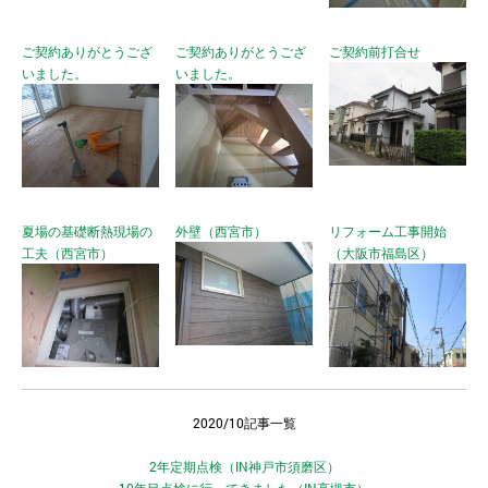
ご契約ありがとうござ
ご契約ありがとうござ
ご契約前打合せ
いました。
いました。
夏場の基礎断熱現場の
外壁（西宮市）
リフォーム工事開始
工夫（西宮市）
（大阪市福島区）
2020/10記事一覧
2年定期点検（IN神戸市須磨区）