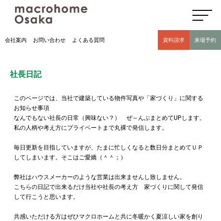
高気密高断熱住宅のマクロホーム大阪の社長日記(豊中市 モデルハウス有)
会社案内
お問い合わせ
よくある質問
資料請求
来場予約
社長日記
このページでは、当社で建築している物件写真や「家づくり」に関する
お知らせ事項
なんでもない社長の日常（興味ない？） ぜ～んぶまとめてUPします。
私の人柄や考え方にプライベートまで丸裸で発信します。
毎日更新を目指していますが、たまに忙しくなると数日分まとめてＵＰ
してしまいます。そこはご愛嬌（＾＾；）
弊社はハウスメーカーのような営業は出来ませんし致しません。
こちらの日記で出来るだけ当社や社長の考え方 家づくりに関して発信
して行こうと思います。
共感いただける方はぜひマクロホームと共に冬暖かく夏涼しい家を創り