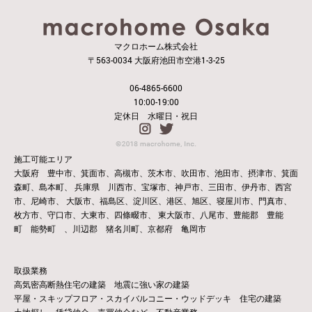
マクロホーム株式会社
〒563-0034 大阪府池田市空港1-3-25
06-4865-6600
10:00-19:00
定休日 水曜日・祝日
施工可能エリア
大阪府 豊中市、箕面市、高槻市、茨木市、吹田市、池田市、摂津市、箕面
森町、島本町、
兵庫県 川西市、宝塚市、神戸市、三田市、伊丹市、西宮
市、尼崎市、
大阪市、福島区、淀川区、港区、旭区、寝屋川市、門真市、
枚方市、守口市、大東市、四條畷市、
東大阪市、八尾市、豊能郡 豊能
町 能勢町 、川辺郡 猪名川町、京都府 亀岡市
取扱業務
高気密高断熱住宅の建築 地震に強い家の建築
平屋・スキップフロア・スカイバルコニー・ウッドデッキ 住宅の建築