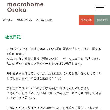
高気密高断熱住宅のマクロホーム大阪の社長日記(豊中市 モデルハウス有)
会社案内
お問い合わせ
よくある質問
資料請求
来場予約
社長日記
このページでは、当社で建築している物件写真や「家づくり」に関する
お知らせ事項
なんでもない社長の日常（興味ない？） ぜ～んぶまとめてUPします。
私の人柄や考え方にプライベートまで丸裸で発信します。
毎日更新を目指していますが、たまに忙しくなると数日分まとめてＵＰ
してしまいます。そこはご愛嬌（＾＾；）
弊社はハウスメーカーのような営業は出来ませんし致しません。
こちらの日記で出来るだけ当社や社長の考え方 家づくりに関して発信
して行こうと思います。
共感いただける方はぜひマクロホームと共に冬暖かく夏涼しい家を創り