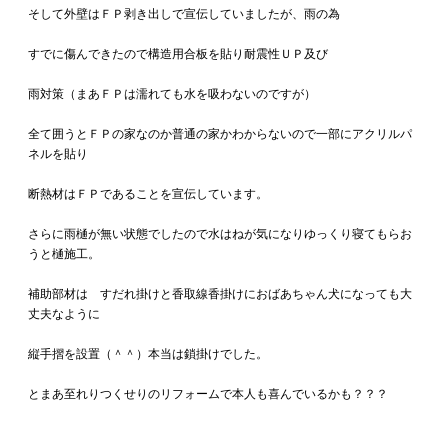
そして外壁はＦＰ剥き出しで宣伝していましたが、雨の為
すでに傷んできたので構造用合板を貼り耐震性ＵＰ及び
雨対策（まあＦＰは濡れても水を吸わないのですが）
全て囲うとＦＰの家なのか普通の家かわからないので一部にアクリルパ
ネルを貼り
断熱材はＦＰであることを宣伝しています。
さらに雨樋が無い状態でしたので水はねが気になりゆっくり寝てもらお
うと樋施工。
補助部材は すだれ掛けと香取線香掛けにおばあちゃん犬になっても大
丈夫なように
縦手摺を設置（＾＾）本当は鎖掛けでした。
とまあ至れりつくせりのリフォームで本人も喜んでいるかも？？？