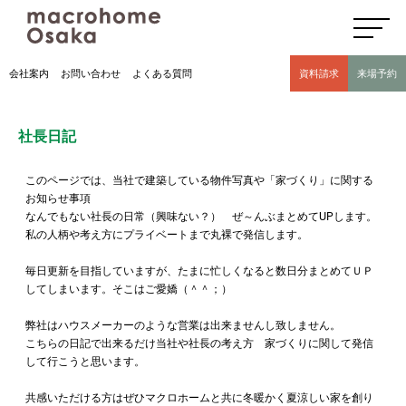
高気密高断熱住宅のマクロホーム大阪の社長日記(豊中市 モデルハウス有)
会社案内
お問い合わせ
よくある質問
資料請求
来場予約
社長日記
このページでは、当社で建築している物件写真や「家づくり」に関する
お知らせ事項
なんでもない社長の日常（興味ない？） ぜ～んぶまとめてUPします。
私の人柄や考え方にプライベートまで丸裸で発信します。
毎日更新を目指していますが、たまに忙しくなると数日分まとめてＵＰ
してしまいます。そこはご愛嬌（＾＾；）
弊社はハウスメーカーのような営業は出来ませんし致しません。
こちらの日記で出来るだけ当社や社長の考え方 家づくりに関して発信
して行こうと思います。
共感いただける方はぜひマクロホームと共に冬暖かく夏涼しい家を創り