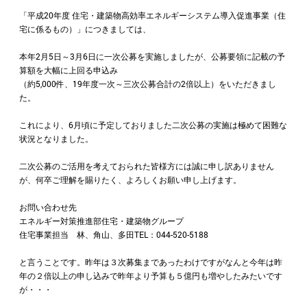
「平成20年度 住宅・建築物高効率エネルギーシステム導入促進事業（住
宅に係るもの）」につきましては、
本年2月5日～3月6日に一次公募を実施しましたが、公募要領に記載の予
算額を大幅に上回る申込み
（約5,000件、19年度一次～三次公募合計の2倍以上）をいただきまし
た。
これにより、6月頃に予定しておりました二次公募の実施は極めて困難な
状況となりました。
二次公募のご活用を考えておられた皆様方には誠に申し訳ありません
が、何卒ご理解を賜りたく、よろしくお願い申し上げます。
お問い合わせ先
エネルギー対策推進部住宅・建築物グループ
住宅事業担当 林、角山、多田TEL：044-520-5188
と言うことです。昨年は３次募集まであったわけですがなんと今年は昨
年の２倍以上の申し込みで昨年より予算も５億円も増やしたみたいです
が・・・