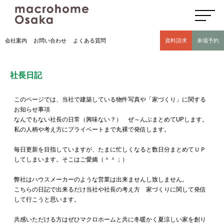
高気密高断熱住宅のマクロホーム大阪の社長日記(豊中市 モデルハウス有)
会社案内
お問い合わせ
よくある質問
資料請求
来場予約
社長日記
このページでは、当社で建築している物件写真や「家づくり」に関する
お知らせ事項
なんでもない社長の日常（興味ない？） ぜ～んぶまとめてUPします。
私の人柄や考え方にプライベートまで丸裸で発信します。
毎日更新を目指していますが、たまに忙しくなると数日分まとめてＵＰ
してしまいます。そこはご愛嬌（＾＾；）
弊社はハウスメーカーのような営業は出来ませんし致しません。
こちらの日記で出来るだけ当社や社長の考え方 家づくりに関して発信
して行こうと思います。
共感いただける方はぜひマクロホームと共に冬暖かく夏涼しい家を創り