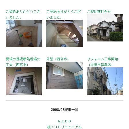
ご契約ありがとうござ
ご契約ありがとうござ
ご契約前打合せ
いました。
いました。
夏場の基礎断熱現場の
外壁（西宮市）
リフォーム工事開始
工夫（西宮市）
（大阪市福島区）
2008/03記事一覧
ＮＥＤＯ
祝！ＨＰリニューアル