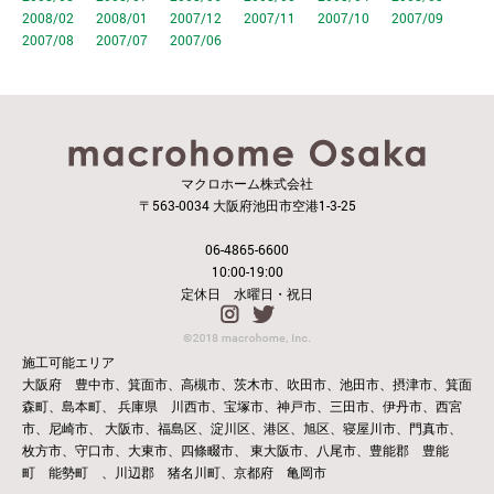
2008/02
2008/01
2007/12
2007/11
2007/10
2007/09
2007/08
2007/07
2007/06
マクロホーム株式会社
〒563-0034 大阪府池田市空港1-3-25
06-4865-6600
10:00-19:00
定休日 水曜日・祝日
施工可能エリア
大阪府 豊中市、箕面市、高槻市、茨木市、吹田市、池田市、摂津市、箕面
森町、島本町、
兵庫県 川西市、宝塚市、神戸市、三田市、伊丹市、西宮
市、尼崎市、
大阪市、福島区、淀川区、港区、旭区、寝屋川市、門真市、
枚方市、守口市、大東市、四條畷市、
東大阪市、八尾市、豊能郡 豊能
町 能勢町 、川辺郡 猪名川町、京都府 亀岡市