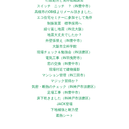
行政処分と免停短縮講習
スイッチ ニッチ ？（IN豊中市）
高槻市のOB様よりメール頂きました。
エコ住宅セミナーに参加そして免停
制振装置 標準採用へ
繰り返し地震（IN北大阪）
地震大丈夫でしたか？
外壁張替え（IN豊中市）
大阪市立科学館
現場チェック＆勉強会（IN須磨区）
電気工事（IN羽曳野市）
窓の交換（IN豊中市）
現場付近で建物撮影
マンション管理（IN三田市）
マジック習得か？
気密・断熱のチェック（IN神戸市須磨区）
足場工事（IN豊中市）
床下乾きました（IN神戸市須磨区）
JACK登場
下地補強と耐力壁
遮熱シート