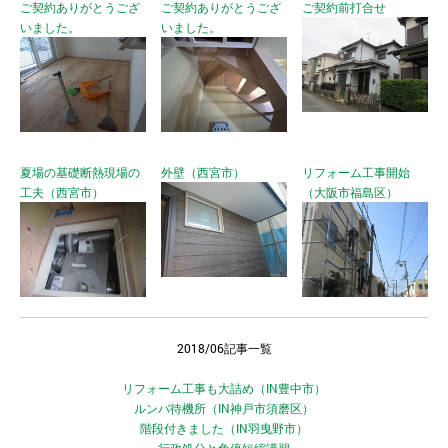
ご契約ありがとうござ
ご契約ありがとうござ
ご契約前打合せ
いました。
いました。
夏場の基礎断熱現場の
外壁（西宮市）
リフォーム工事開始
工夫（西宮市）
（大阪市福島区）
2018/06記事一覧
リフォーム工事も大詰め（IN豊中市）
ルンバ待機所（IN神戸市須磨区）
階段付きました（IN羽曳野市）