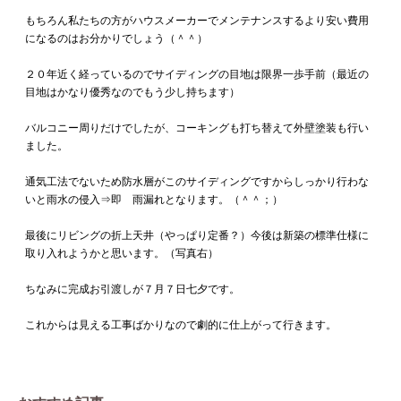
もちろん私たちの方がハウスメーカーでメンテナンスするより安い費用
になるのはお分かりでしょう（＾＾）
２０年近く経っているのでサイディングの目地は限界一歩手前（最近の
目地はかなり優秀なのでもう少し持ちます）
バルコニー周りだけでしたが、コーキングも打ち替えて外壁塗装も行い
ました。
通気工法でないため防水層がこのサイディングですからしっかり行わな
いと雨水の侵入⇒即 雨漏れとなります。（＾＾；）
最後にリビングの折上天井（やっぱり定番？）今後は新築の標準仕様に
取り入れようかと思います。（写真右）
ちなみに完成お引渡しが７月７日七夕です。
これからは見える工事ばかりなので劇的に仕上がって行きます。