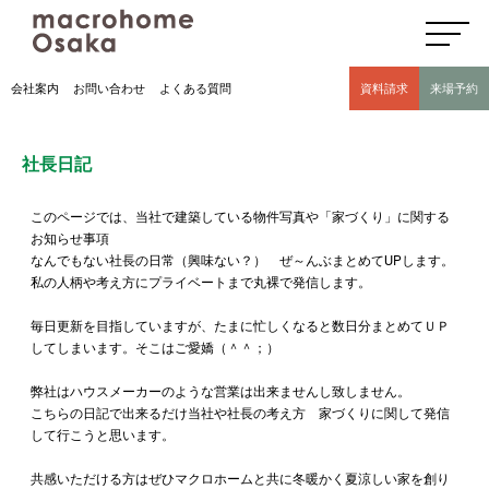
高気密高断熱住宅のマクロホーム大阪の社長日記(豊中市 モデルハウス有)
会社案内
お問い合わせ
よくある質問
資料請求
来場予約
社長日記
このページでは、当社で建築している物件写真や「家づくり」に関する
お知らせ事項
なんでもない社長の日常（興味ない？） ぜ～んぶまとめてUPします。
私の人柄や考え方にプライベートまで丸裸で発信します。
毎日更新を目指していますが、たまに忙しくなると数日分まとめてＵＰ
してしまいます。そこはご愛嬌（＾＾；）
弊社はハウスメーカーのような営業は出来ませんし致しません。
こちらの日記で出来るだけ当社や社長の考え方 家づくりに関して発信
して行こうと思います。
共感いただける方はぜひマクロホームと共に冬暖かく夏涼しい家を創り