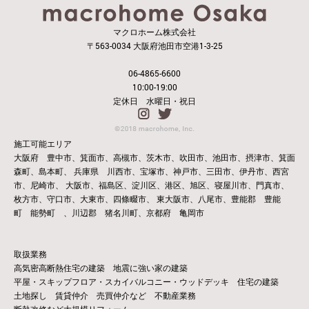
マクロホーム株式会社
〒563-0034 大阪府池田市空港1-3-25
06-4865-6600
10:00-19:00
定休日 水曜日・祝日
施工可能エリア
大阪府 豊中市、箕面市、高槻市、茨木市、吹田市、池田市、摂津市、箕面
森町、島本町、
兵庫県 川西市、宝塚市、神戸市、三田市、伊丹市、西宮
市、尼崎市、
大阪市、福島区、淀川区、港区、旭区、寝屋川市、門真市、
枚方市、守口市、大東市、四條畷市、
東大阪市、八尾市、豊能郡 豊能
町 能勢町 、川辺郡 猪名川町、京都府 亀岡市
取扱業務
高気密高断熱住宅の建築 地震に強い家の建築
平屋・スキップフロア・スカイバルコニー・ウッドデッキ 住宅の建築
土地探し 賃貸仲介 売買仲介など 不動産業務