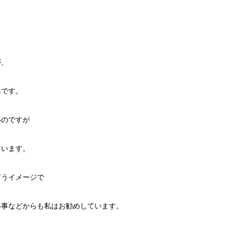
が、
んです。
いのですが
ています。
言うイメージで
い事などからも私はお勧めしています。