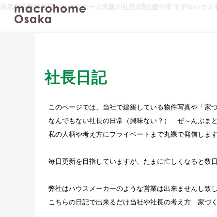
高気密高断熱住宅のマクロホーム大阪の社長日記(豊中市 モデルハウス有
社長日記
このページでは、当社で建築している物件写真や「家
なんでもない社長の日常（興味ない？） ぜ～んぶまと
私の人柄や考え方にプライベートまで丸裸で発信しま
毎日更新を目指していますが、たまに忙しくなると数
弊社はハウスメーカーのような営業は出来ませんし致
こちらの日記で出来るだけ当社や社長の考え方 家づ