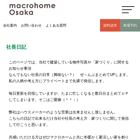
高気密高断熱住宅のマクロホーム大阪の社長日記(豊中市 モデルハウス有)
会社案内
お問い合わせ
よくある質問
資料請求
来場予約
社長日記
このページでは、当社で建築している物件写真や「家づくり」に関する
お知らせ事項
なんでもない社長の日常（興味ない？） ぜ～んぶまとめてUPします。
私の人柄や考え方にプライベートまで丸裸で発信します。
毎日更新を目指していますが、たまに忙しくなると数日分まとめてＵＰ
してしまいます。そこはご愛嬌（＾＾；）
弊社はハウスメーカーのような営業は出来ませんし致しません。
こちらの日記で出来るだけ当社や社長の考え方 家づくりに関して発信
して行こうと思います。
共感いただける方はぜひマクロホームと共に冬暖かく夏涼しい家を創り