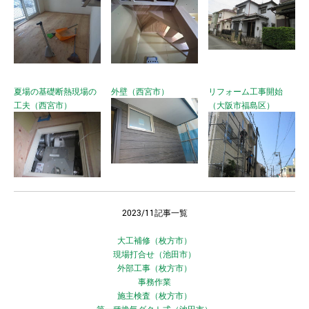
夏場の基礎断熱現場の
外壁（西宮市）
リフォーム工事開始
工夫（西宮市）
（大阪市福島区）
2023/11記事一覧
大工補修（枚方市）
現場打合せ（池田市）
外部工事（枚方市）
事務作業
施主検査（枚方市）