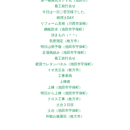
第一種換気ダクト式（池田市）
着工前打合せ
今日は一日ご苦労様でした。
税理士DAY
リフォーム見積（川西市栄根）
鋼板防水（池田市宇保町）
頂きもの（＾＾）
気密測定（枚方市）
明日は雨予報（池田市宇保町）
足場残組み（池田市宇保町）
着工前打合せ
硬質ウレタンパネル（池田市宇保町）
イオ光立会（枚方市）
工事車両
上棟後
上棟（池田市宇保町）
明日から上棟（池田市宇保町）
クロス工事（枚方市）
土台２日目
土台（池田市宇保町）
外観お披露目（枚方市）