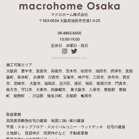
マクロホーム株式会社
〒563-0034 大阪府池田市空港1-3-25
06-4865-6600
10:00-19:00
定休日 水曜日・祝日
施工可能エリア
大阪府 豊中市、箕面市、高槻市、茨木市、吹田市、池田市、摂津市、箕面
森町、島本町、
兵庫県 川西市、宝塚市、神戸市、三田市、伊丹市、西宮
市、尼崎市、
大阪市、福島区、淀川区、港区、旭区、寝屋川市、門真市、
枚方市、守口市、大東市、四條畷市、
東大阪市、八尾市、豊能郡 豊能
町 能勢町 、川辺郡 猪名川町、京都府 亀岡市
取扱業務
高気密高断熱住宅の建築 地震に強い家の建築
平屋・スキップフロア・スカイバルコニー・ウッドデッキ 住宅の建築
土地探し 賃貸仲介 売買仲介など 不動産業務